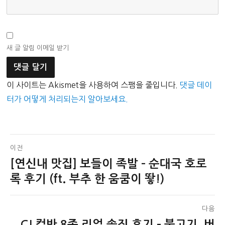
새 글 알림 이메일 받기
이 사이트는 Akismet을 사용하여 스팸을 줄입니다.
댓글 데이
터가 어떻게 처리되는지 알아보세요.
글
이전
[연신내 맛집] 보들이 족발 – 순대국 호로
이
탐
전
록 후기 (ft. 부추 한 움쿰이 뙇!)
색
글:
다음
CJ 컵반 8종 리얼 솔직 후기 – 불고기, 버
다