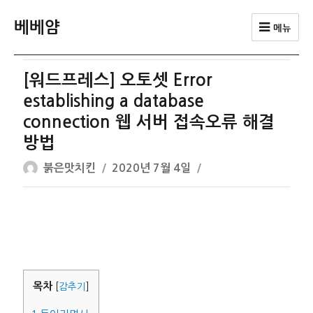
베베얌
메뉴
[워드프레스] 오토셋 Error
establishing a database
connection 웹 서버 접속오류 해결
방법
글
작
붉은맛치킨
2020년 7월 4일
쓴
성
이
일
자
목차
[
감추기
]