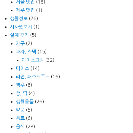
서울 맛집
(18)
제주 맛집
(1)
생활정보
(76)
시사엿보기
(1)
실제 후기
(5)
가구
(2)
과자, 스낵
(15)
아이스크림
(32)
다이소
(14)
라면, 패스트푸드
(16)
맥주
(8)
빵, 떡
(4)
생활용품
(26)
약품
(5)
음료
(6)
음식
(28)