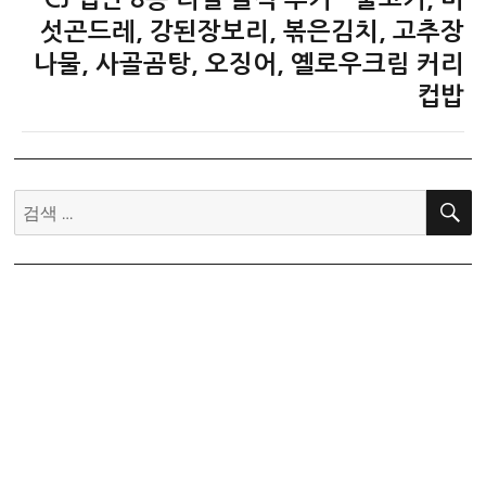
음
섯곤드레, 강된장보리, 볶은김치, 고추장
글:
나물, 사골곰탕, 오징어, 옐로우크림 커리
컵밥
검
색: