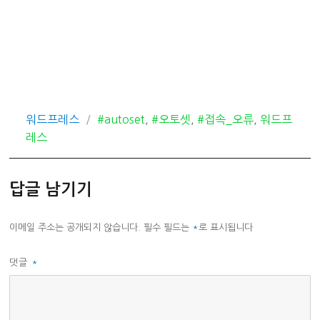
카
태
워드프레스
#autoset
,
#오토셋
,
#접속_오류
,
워드프
테
그
레스
고
리
답글 남기기
이메일 주소는 공개되지 않습니다.
필수 필드는
*
로 표시됩니다
댓글
*