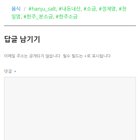
카
태
음식
#hanju_salt
,
#내돈내산
,
#소금
,
#정제염
,
#천
테
그
일염
,
#한주_본소금
,
#한주소금
고
리
답글 남기기
이메일 주소는 공개되지 않습니다.
필수 필드는
*
로 표시됩니다
댓글
*