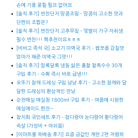
손에 기름 묻힐 필요 없어요
[솔직 후기] 반찬단지 땅콩조림 – 땅콩의 고소한 맛과
단짠의 조합은?
[솔직 후기] 반찬단지 고추무침 – 맞벌이 가구 자취생
필수 반찬!!! 핵추천이요ㅎㅎㅎ
[비비고 즉석 국] 소고기 미역국 후기 – 짭쪼름 감칠맛
엄마가 해준 미역국 그맛!!!
[솔직 후기] 알록달록 냉동 삶은 홍찰 찰옥수수 30개
구입 후기 – 수확 즉시 바로 급냉!!!
오뚜기 참깨 드레싱 구입 냠냠 후기 – 고소한 참깨와 달
달한 드레싱의 환상적인 만남
순천매실 매실청 1800ml 구입 후기 – 여름에 시원한
매실에이드 한잔~
참치회 국민세트 후기 – 참다랑어 눈다랑어 황다랑어
속살 (가성비 + 아쉬움)
[이마트몰 쓱배송 후기] 요즘 금값인 계란 2판 저렴하