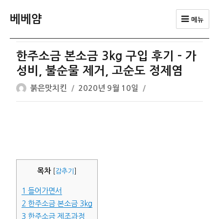
베베얌
메뉴
한주소금 본소금 3kg 구입 후기 – 가
성비, 불순물 제거, 고순도 정제염
글
작
붉은맛치킨
2020년 9월 10일
쓴
성
이
일
자
목차
[
감추기
]
1
들어가면서
2
한주소금 본소금 3kg
3
한주소금 제조과정