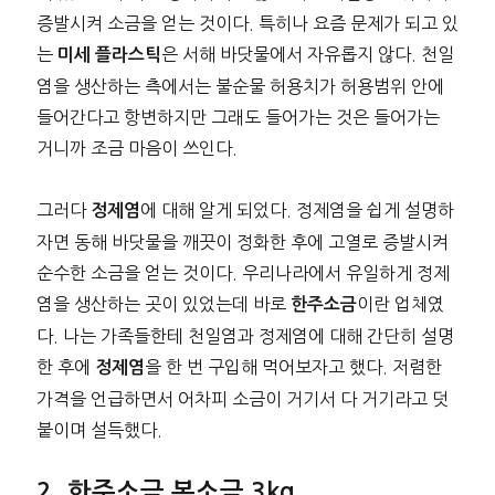
증발시켜 소금을 얻는 것이다. 특히나 요즘 문제가 되고 있
는
은 서해 바닷물에서 자유롭지 않다. 천일
미세 플라스틱
염을 생산하는 측에서는 불순물 허용치가 허용범위 안에
들어간다고 항변하지만 그래도 들어가는 것은 들어가는
거니까 조금 마음이 쓰인다.
그러다
에 대해 알게 되었다. 정제염을 쉽게 설명하
정제염
자면 동해 바닷물을 깨끗이 정화한 후에 고열로 증발시켜
순수한 소금을 얻는 것이다. 우리나라에서 유일하게 정제
염을 생산하는 곳이 있었는데 바로
이란 업체였
한주소금
다. 나는 가족들한테 천일염과 정제염에 대해 간단히 설명
한 후에
을 한 번 구입해 먹어보자고 했다. 저렴한
정제염
가격을 언급하면서 어차피 소금이 거기서 다 거기라고 덧
붙이며 설득했다.
한주소금 본소금 3kg