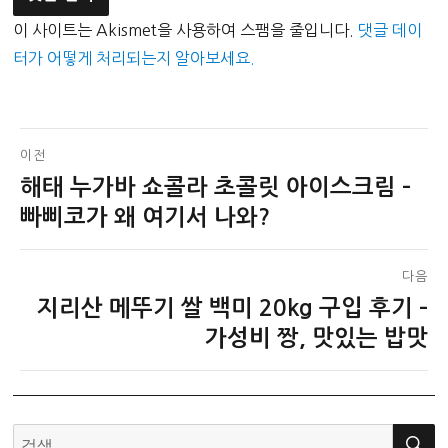
이 사이트는 Akismet을 사용하여 스팸을 줄입니다.
댓글 데이
터가 어떻게 처리되는지 알아보세요.
글
이전
해태 누가바 쇼콜라 초콜릿 아이스크림 –
이
탐
전
빠삐코가 왜 여기서 나와?
색
글:
다음
지리산 메뚜기 쌀 백미 20kg 구입 후기 –
다
음
가성비 짱, 맛있는 밥맛
글:
검