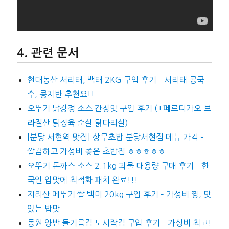
관련 문서
현대농산 서리태, 백태 2KG 구입 후기 – 서리태 콩국
수, 콩자반 추천요!!
오뚜기 닭강정 소스 간장맛 구입 후기 (+페르디가오 브
라질산 닭정육 순살 닭다리살)
[분당 서현역 맛집] 상무초밥 분당서현점 메뉴 가격 –
깔끔하고 가성비 좋은 초밥집 ㅎㅎㅎㅎㅎ
오뚜기 돈까스 소스 2.1kg 괴물 대용량 구매 후기 – 한
국인 입맛에 최적화 패치 완료!!!
지리산 메뚜기 쌀 백미 20kg 구입 후기 – 가성비 짱, 맛
있는 밥맛
동원 양반 들기름김 도시락김 구입 후기 – 가성비 최고!