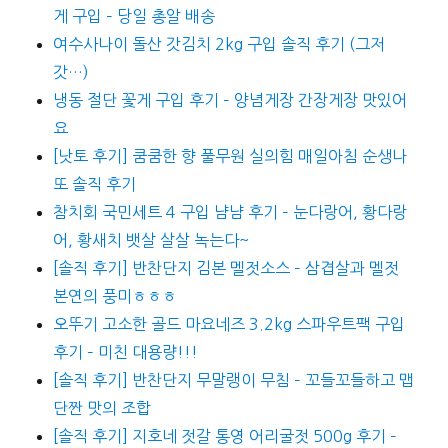
게 구입 – 당일 총알 배송
여수사나이 돌산 갓김치 2kg 구입 솔직 후기 (그저
갓…)
냉동 절단 꽃게 구입 후기 – 양념게장 간장게장 맛있어
요
[낫토 후기] 쿰쿰한 향 풀무원 실의힘 매일아침 순생나
또 솔직 후기
참치회 국민세트 4 구입 냠냠 후기 – 눈다랑어, 황다랑
어, 황새치 뱃살 살살 녹는다~
[솔직 후기] 반찬단지 김본 멜젓소스 – 삼겹살과 멜젓
본연의 풍미ㅎㅎㅎ
오뚜기 고소한 골드 마요네즈 3.2kg 스파우트팩 구입
후기 – 미친 대용량!!!
[솔직 후기] 반찬단지 무말랭이 무침 – 꼬들꼬들하고 맵
단짠 맛의 조합
[솔직 후기] 지호네 젓갈 통영 어리굴젓 500g 후기 –