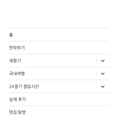
홈
연락하기
하
체험기
위
메
뉴
하
국내여행
확
위
장
메
뉴
하
24절기 절입시간
확
위
장
메
뉴
실제 후기
확
장
맛집 탐방