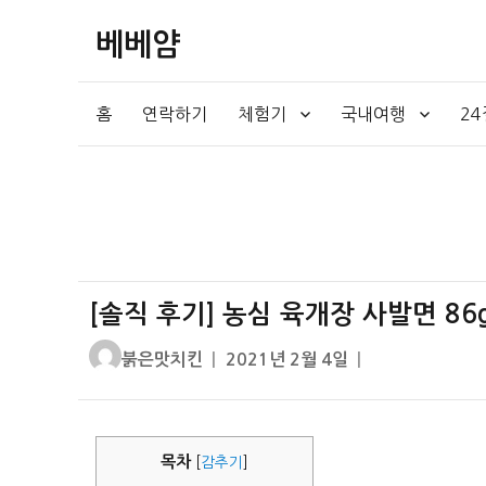
베베얌
홈
연락하기
체험기
국내여행
2
[솔직 후기] 농심 육개장 사발면 86
글
작
붉은맛치킨
2021년 2월 4일
쓴
성
이
일
자
목차
[
감추기
]