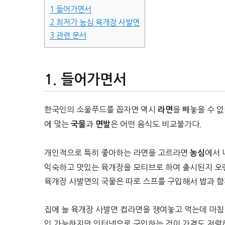
1
들어가면서
2
최저가 농심 육개장 사발면
3
관련 문서
들어가면서
한국인의 소울푸드를 꼽자면 역시
을 빼놓을 수 
라면
에 맞는
과
은 어떤 음식도 비교불가다.
국물
면발
개인적으로 특히 좋아하는 라면을 고르라면
에서
농심
익숙하고 맛있는 육개장을 모티브로 하여 출시된지 오랜
육개장 사발면의 국물은 따로 스프를 구입해서 밥과 함
집에 늘 육개장 사발면 컵라면을 쟁여놓고 먹는데 마침 
입 가능하지만 인터넷으로 구입하는 것이 가격도 저렴하