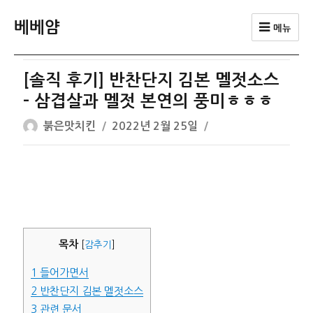
베베얌
메뉴
[솔직 후기] 반찬단지 김본 멜젓소스
– 삼겹살과 멜젓 본연의 풍미ㅎㅎㅎ
글
작
붉은맛치킨
2022년 2월 25일
쓴
성
이
일
자
목차
[
감추기
]
1
들어가면서
2
반찬단지 김본 멜젓소스
3
관련 문서