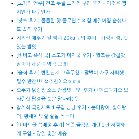
[노가리 안주] 건조 두절 노가리 구입 후기 – 이것은 앵
치인가 대구인가
[낫토 후기] 쿰쿰한 향 풀무원 실의힘 매일아침 순생나
또 솔직 후기
지리산 메뚜기 쌀 백미 20kg 구입 후기 – 가성비 짱, 맛
있는 밥맛
[비비고 즉석 국] 소고기 미역국 후기 – 짭쪼름 감칠맛
엄마가 해준 미역국 그맛!!!
[솔직 후기] 반찬단지 고추무침 – 맞벌이 가구 자취생
필수 반찬!!! 핵추천이요ㅎㅎㅎ
오뚜기 닭강정 소스 간장맛 구입 후기 (+페르디가오 브
라질산 닭정육 순살 닭다리살)
참치회 국민세트 4 구입 냠냠 후기 – 눈다랑어, 황다랑
어, 황새치 뱃살 살살 녹는다~
[이마트몰 쓱배송 후기] 요즘 금값인 계란 2판 저렴하
게 구입 – 당일 총알 배송