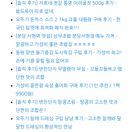
[솔직 후기] 지호네 젓갈 통영 어리굴젓 500g 후기 –
밥도둑이 따로 없네
오뚜기 돈까스 소스 2.1kg 괴물 대용량 구매 후기 – 한
국인 입맛에 최적화 패치 완료!!!
[분당 서현역 맛집] 상무초밥 분당서현점 메뉴 가격 –
깔끔하고 가성비 좋은 초밥집 ㅎㅎㅎㅎㅎ
동원 양반 들기름김 도시락김 구입 후기 – 가성비 최고!
손에 기름 묻힐 필요 없어요
[솔직 후기] 반찬단지 무말랭이 무침 – 꼬들꼬들하고 맵
단짠 맛의 조합
가성비 끝판왕 숙성 홍어회 구매 후기 (1인 추천 / 1팩
9900원)
[솔직 후기] 반찬단지 땅콩조림 – 땅콩의 고소한 맛과
단짠의 조합은?
오뚜기 참깨 드레싱 구입 냠냠 후기 – 고소한 참깨와 달
달한 드레싱의 환상적인 만남