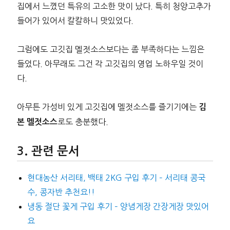
집에서 느꼈던 특유의 고소한 맛이 났다. 특히 청양고추가
들어가 있어서 칼칼하니 맛있었다.
그럼에도 고깃집 멜젓소스보다는 좀 부족하다는 느낌은
들었다. 아무래도 그건 각 고깃집의 영업 노하우일 것이
다.
아무튼 가성비 있게 고깃집에 멜젓소스를 즐기기에는
김
로도 충분했다.
본 멜젓소스
관련 문서
현대농산 서리태, 백태 2KG 구입 후기 – 서리태 콩국
수, 콩자반 추천요!!
냉동 절단 꽃게 구입 후기 – 양념게장 간장게장 맛있어
요