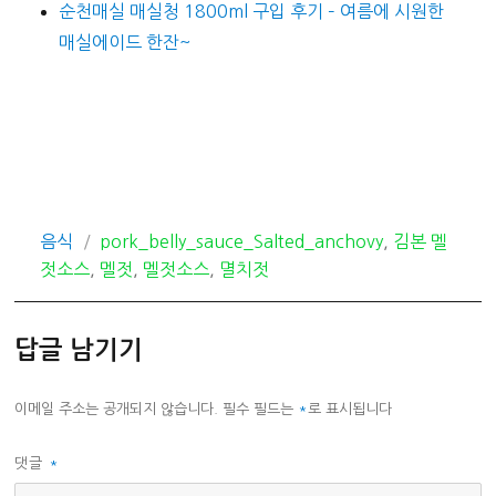
순천매실 매실청 1800ml 구입 후기 – 여름에 시원한
매실에이드 한잔~
카
태
음식
pork_belly_sauce_Salted_anchovy
,
김본 멜
테
그
젓소스
,
멜젓
,
멜젓소스
,
멸치젓
고
리
답글 남기기
이메일 주소는 공개되지 않습니다.
필수 필드는
*
로 표시됩니다
댓글
*