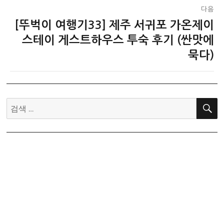
다음
[뚜벅이 여행기33] 제주 서귀포 가온제이
다
음
스테이 게스트하우스 투숙 후기 (싼맛에
글:
묵다)
검
색: