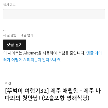
웹사이트
새 글 알림 이메일 받기
이 사이트는 Akismet을 사용하여 스팸을 줄입니다.
댓글 데이
터가 어떻게 처리되는지 알아보세요.
글
이전
[뚜벅이 여행기32] 제주 애월항 – 제주 바
이
탐
전
다와의 첫만남! (모슬포항 영해식당)
색
글: