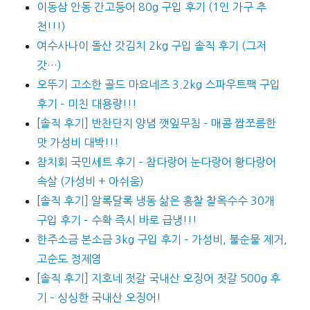
이동삼 안동 간고등어 80g 구입 후기 (1인 가구 추
천!!!)
여수사나이 돌산 갓김치 2kg 구입 솔직 후기 (그저
갓…)
오뚜기 고소한 골드 마요네즈 3.2kg 스파우트팩 구입
후기 – 미친 대용량!!!
[솔직 후기] 반찬단지 양념 깻잎무침 – 매콤 짭쪼름한
맛 가성비 대박!!!
참치회 국민세트 후기 – 참다랑어 눈다랑어 황다랑어
속살 (가성비 + 아쉬움)
[솔직 후기] 알록달록 냉동 삶은 홍찰 찰옥수수 30개
구입 후기 – 수확 즉시 바로 급냉!!!
한주소금 본소금 3kg 구입 후기 – 가성비, 불순물 제거,
고순도 정제염
[솔직 후기] 지호네 젓갈 국내산 오징어 젓갈 500g 후
기 – 싱싱한 국내산 오징어!