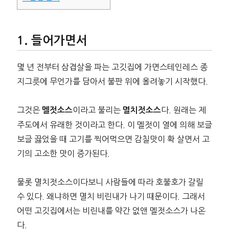
들어가면서
몇 년 전부터 삼겹살을 파는 고깃집에 가면스테인레스 종
지그릇에 무언가를 담아서 불판 위에 올려놓기 시작했다.
그것은
이라고 불리는
다. 원래는 제
멜젓소스
멸치젓소스
주도에서 유래한 것이라고 한다. 이 멜젓이 열에 의해 보글
보글 끓었을 때 고기를 찍어먹으면 감칠맛이 확 살면서 고
기의 고소한 맛이 증가된다.
물롯 멸치젓소스이다보니 사람들에 따라 호불호가 갈릴
수 있다. 왜냐하면 멸치 비린내가 나기 때문이다. 그래서
어떤 고깃집에서는 비린내를 약간 없앤 멜젓소스가 나온
다.