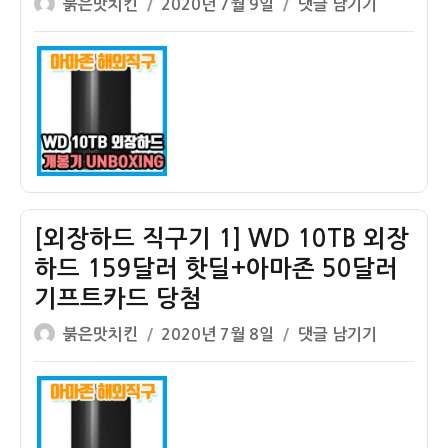
글
작
[외
붉은맛치킨
2020년 7월 9일
댓글 남기기
하
아
쓴
성
장
드
이
이
일
하
여
폰
자
드
행
8
직
용
수
구
령
기
개
2]
봉
WD
기
10TB
[외장하드 직구기 1] WD 10TB 외장
Elements
하드 159달러 핫딜+아마존 50달러
개
기프트카드 당첨
봉
기
글
작
[외
붉은맛치킨
2020년 7월 8일
댓글 남기기
(돼
쓴
성
장
지
이
일
하
코,
자
드
전
직