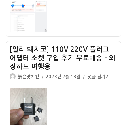
이
일
배
자
송
조
회]
N
으
로
[알리 돼지코] 110V 220V 플러그
시
어댑터 소켓 구입 후기 무료배송 – 외
작
장하드 여행용
하
는
글
작
[알
붉은맛치킨
2023년 2월 13일
댓글 남기기
운
쓴
성
리
송
이
일
돼
장
자
지
번
코]
호
110V
배
220V
송
플