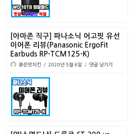
송
구
속
기
도,
1]
실
WD
제
10TB
[아마존 직구] 파나소닉 어고핏 유선
용
외
이어폰 리뷰(Panasonic ErgoFit
량)
장
Earbuds RP-TCM125-K)
하
드
글
작
[아
붉은맛치킨
2020년 5월 6일
댓글 남기기
159
쓴
성
마
달
이
일
존
러
자
직
핫
구]
딜
파
+아
나
마
소
존
닉
50
어