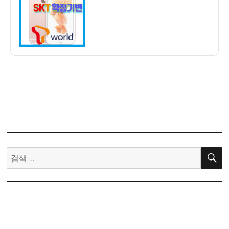
외
직
구
아
이
폰
SKT
유
심
확
정
기
검
변
색:
개
통
후
기