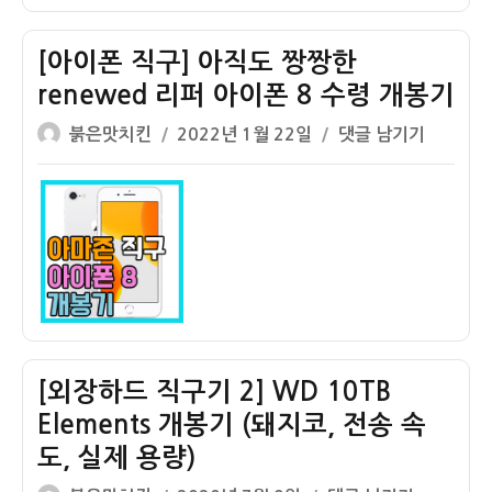
추
러
적
그
[아이폰 직구] 아직도 짱짱한
안
어
renewed 리퍼 아이폰 8 수령 개봉기
되
댑
요
글
작
터
[아
붉은맛치킨
2022년 1월 22일
댓글 남기기
ㅠ
쓴
성
소
이
방
이
일
켓
폰
법
자
구
직
–
입
구]
해
후
아
외
기
직
직
무
도
구
료
짱
우
배
짱
[외장하드 직구기 2] WD 10TB
체
송
한
Elements 개봉기 (돼지코, 전송 속
국
–
renewed
배
도, 실제 용량)
외
리
송
장
퍼