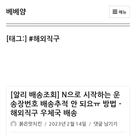
베베얌
메뉴
[태그:]
#해외직구
[알리 배송조회] N으로 시작하는 운
송장번호 배송추적 안 되요ㅠ 방법 –
해외직구 우체국 배송
글
작
[알
붉은맛치킨
2023년 2월 14일
댓글 남기기
쓴
성
리