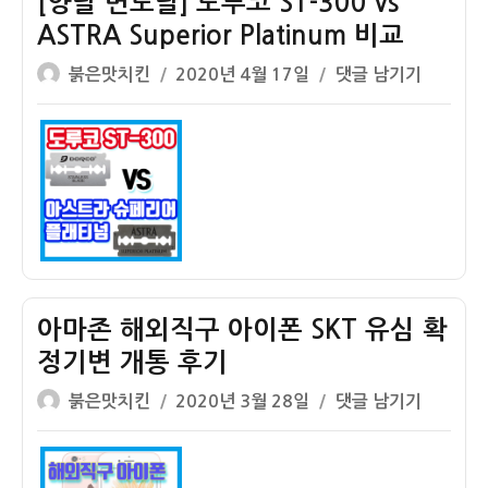
[양날 면도날] 도루코 ST-300 vs
달
고
ASTRA Superior Platinum 비교
러
핏
기
글
작
유
[양
붉은맛치킨
2020년 4월 17일
댓글 남기기
프
쓴
성
선
날
트
이
일
이
면
카
자
어
도
드
폰
날]
당
리
도
첨
뷰
루
(Panasonic
코
ErgoFit
ST-
Earbuds
300
아마존 해외직구 아이폰 SKT 유심 확
RP-
vs
정기변 개통 후기
TCM125-
ASTRA
글
작
K)
Superior
아
붉은맛치킨
2020년 3월 28일
댓글 남기기
쓴
성
Platinum
마
이
일
비
존
자
교
해