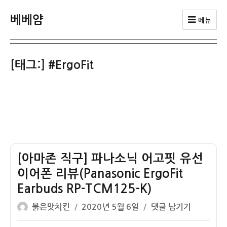
베베얌
메뉴
[태그:]
#ErgoFit
[아마존 직구] 파나소닉 어고핏 유선
이어폰 리뷰(Panasonic ErgoFit
Earbuds RP-TCM125-K)
글
작
[아
붉은맛치킨
2020년 5월 6일
댓글 남기기
쓴
성
마