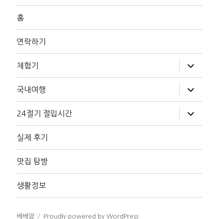
홈
연락하기
하
체험기
위
메
뉴
하
국내여행
확
위
장
메
뉴
하
24절기 절입시간
확
위
장
메
뉴
실제 후기
확
장
맛집 탐방
생활정보
베베얌
Proudly powered by WordPress