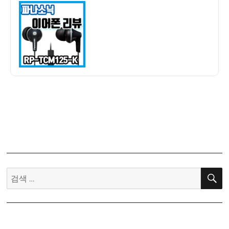
이
일
존
자
직
구]
파
나
소
닉
어
고
핏
유
선
이
어
검
폰
색:
리
뷰
(Panasonic