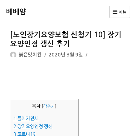
베베얌
메뉴
[노인장기요양보험 신청기 10] 장기
요양인정 갱신 후기
글
작
붉은맛치킨
2020년 3월 9일
쓴
성
이
일
자
목차
[
감추기
]
1
들어가면서
2
장기요양인정 갱신
3
코로나19