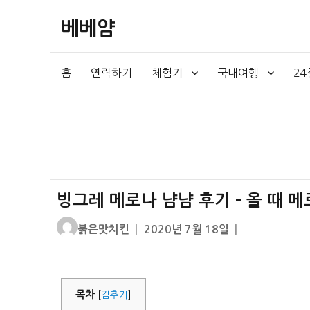
베베얌
홈
연락하기
체험기
국내여행
2
빙그레 메로나 냠냠 후기 – 올 때 
글
작
붉은맛치킨
2020년 7월 18일
쓴
성
이
일
자
목차
[
감추기
]