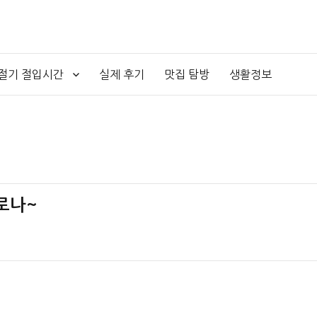
4절기 절입시간
실제 후기
맛집 탐방
생활정보
메로나~