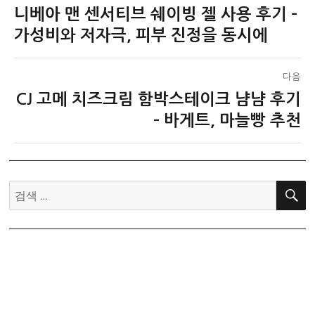
니베아 맨 센서티브 쉐이빙 젤 사용 후기 –
이
탐
전
가성비와 저자극, 피부 진정을 동시에
색
글:
다음
CJ 고메 치즈크림 함박스테이크 냠냠 후기
다
음
– 바게트, 마늘빵 추천
글:
검
색: