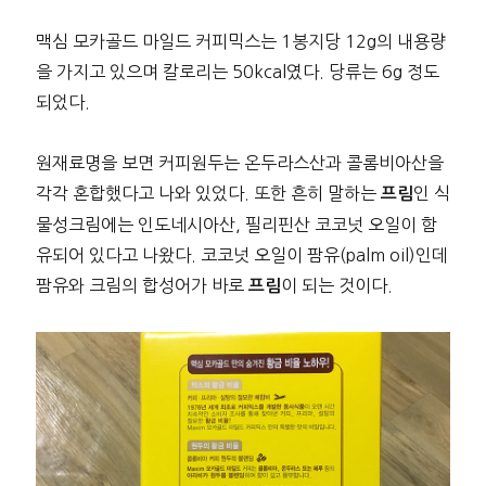
맥심 모카골드 마일드 커피믹스는 1봉지당 12g의 내용량
을 가지고 있으며 칼로리는 50kcal였다. 당류는 6g 정도
되었다.
원재료명을 보면 커피원두는 온두라스산과 콜롬비아산을
각각 혼합했다고 나와 있었다. 또한 흔히 말하는
인 식
프림
물성크림에는 인도네시아산, 필리핀산 코코넛 오일이 함
유되어 있다고 나왔다. 코코넛 오일이 팜유(palm oil)인데
팜유와 크림의 합성어가 바로
이 되는 것이다.
프림