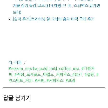
겨울 감기 독감 코로나19 예방!!! (ft. 스타벅스 유자민
트티)
[솔직 후기]트와이닝 얼 그레이 홍차 티백 구매 후기
카
태
차, 커피
테
그
#maxim_mocha_gold_mild_coffee_mix
,
#다방커
고
피
,
#맥심_모카골드_마일드_커피믹스_400T
,
#설탕
,
#
리
인스턴트_커피
,
#커피
,
#커피믹스
,
#프림
답글 남기기