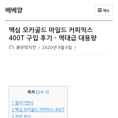
베베얌
메뉴
맥심 모카골드 마일드 커피믹스
400T 구입 후기 – 역대급 대용량
글
작
붉은맛치킨
2020년 9월 6일
쓴
성
이
일
자
목차
[
감추기
]
1
들어가면서
2
맥심 모카골드 커피믹스 400T
3
관련 문서