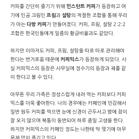
커피를 간단히 즐기기 위해
가 등장하고 여
인스턴트 커피
기에 인공 크림인
과
의 적절한 조합을 통해 우리
프림
설탕
가 아는
가 만들어졌다. 커피, 프림, 설탕 2:2:2
다방 커피
조합은 한국인들에게 일종의 황금비율과도 같았다.
하지만 이마저도 커피, 프림, 설탕을 따로 따로 관리해야
한다는 번거로움 때문에
가 등장하게 되었다. 사
커피믹스
실 커피믹스의 등장은 사무실에 정수기의 등장과 궤를 같
이 한다고 볼 수 있다.
아무튼 우리 가족은 정성스럽게 내려 먹는 커피보다 커피
믹스를 더욱 좋아한다. 나의 경우에는 카페인에 민감해서
일반 원두 커피를 먹으면 눈에 신경이 곤두서고 밤에 잠이
잘 오지 않으며 복통이 동반되어 하루 종일 고생을 한다.
하지만 커피믹스의 카페인 정도는 나한테 딱 맞기에 아무
문제 없이 즐기고 있다.