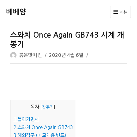
베베얌
메뉴
스와치 Once Again GB743 시계 개
봉기
글
작
붉은맛치킨
2020년 4월 6일
쓴
성
이
일
자
목차
[
감추기
]
1
들어가면서
2
스와치 Once Again GB743
3
해외직구 (+ 교체용 밴드)