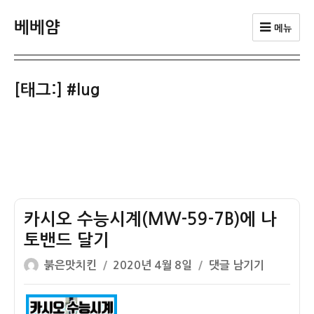
베베얌
메뉴
[태그:]
#lug
카시오 수능시계(MW-59-7B)에 나
토밴드 달기
글
작
카
붉은맛치킨
2020년 4월 8일
댓글 남기기
쓴
성
시
이
일
오