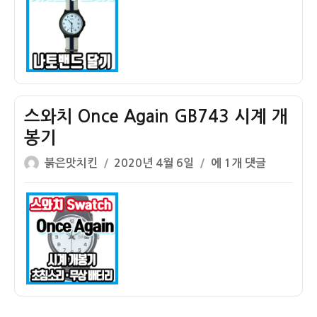
자
수
능
시
계
(MW-
59-
7B)
스와치 Once Again GB743 시계 개
에
봉기
나
글
작
토
스
붉은맛치킨
2020년 4월 6일
에 1개 댓글
쓴
성
밴
와
이
일
드
치
자
달
Once
기
Again
GB743
시
계
개