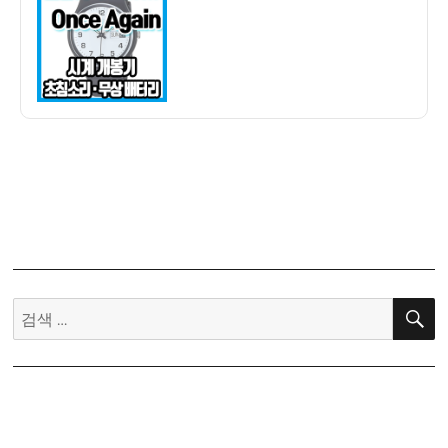
자
Once
Again
GB743
시
계
개
봉
기
검
색: