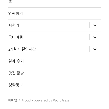
홈
연락하기
하
체험기
위
메
뉴
하
국내여행
확
위
장
메
뉴
하
24절기 절입시간
확
위
장
메
뉴
실제 후기
확
장
맛집 탐방
생활정보
베베얌
Proudly powered by WordPress