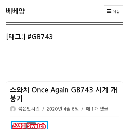
베베얌
메뉴
[태그:]
#GB743
스와치 Once Again GB743 시계 개
봉기
글
작
스
붉은맛치킨
2020년 4월 6일
에 1개 댓글
쓴
성
와
이
일
치