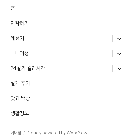
홈
연락하기
하
체험기
위
메
뉴
하
국내여행
확
위
장
메
뉴
하
24절기 절입시간
확
위
장
메
뉴
실제 후기
확
장
맛집 탐방
생활정보
베베얌
Proudly powered by WordPress