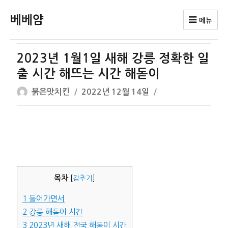
베베얌
메뉴
2023년 1월1일 새해 강릉 정확한 일
출 시간 해뜨는 시간 해돋이
글
작
붉은맛치킨
2022년 12월 14일
쓴
성
이
일
자
목차
[
감추기
]
1
들어가면서
2
강릉 해돋이 시간
3
2023년 새해 전국 해돋이 시간