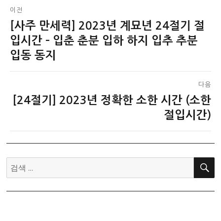
글
이전
[사주 만세력] 2023년 계묘년 24절기 절
이
탐
전
입시간 – 입춘 춘분 입하 하지 입추 추분
색
글:
입동 동지
다음
[24절기] 2023년 정확한 소한 시간 (소한
다
음
절입시간)
글:
검
색: