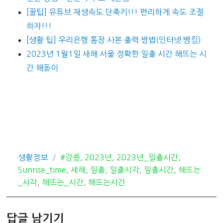
[꿀팁] 유튜브 재생속도 단축키!!! 편리하게 속도 조절
하자!!!
[생활 팁] 우리은행 통장 사본 출력 방법(인터넷 뱅킹)
2023년 1월1일 새해 서울 정확한 일출 시간 해뜨는 시
간 해돋이
카
태
생활정보
#강릉
,
2023년
,
2023년_일출시간
,
테
그
Sunrise_time
,
새해
,
일출
,
일출시각
,
일출시간
,
해뜨는
고
_시각
,
해뜨는_시간
,
해뜨는시간
리
답글 남기기