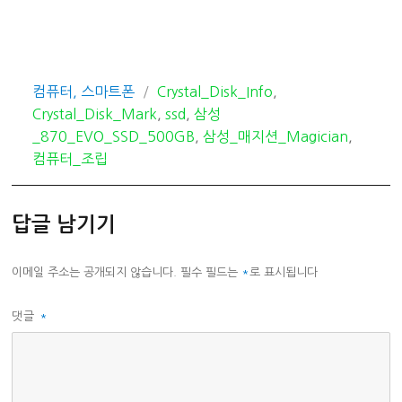
카
태
컴퓨터, 스마트폰
Crystal_Disk_Info
,
테
그
Crystal_Disk_Mark
,
ssd
,
삼성
고
_870_EVO_SSD_500GB
,
삼성_매지션_Magician
,
리
컴퓨터_조립
답글 남기기
이메일 주소는 공개되지 않습니다.
필수 필드는
*
로 표시됩니다
댓글
*