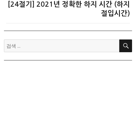
[24절기] 2021년 정확한 하지 시간 (하지
다
음
절입시간)
글:
검
색: