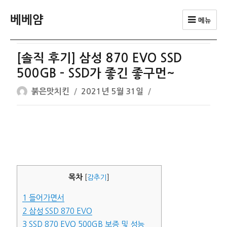
베베얌
메뉴
[솔직 후기] 삼성 870 EVO SSD
500GB – SSD가 좋긴 좋구먼~
글
작
붉은맛치킨
2021년 5월 31일
쓴
성
이
일
자
목차
[
감추기
]
1
들어가면서
2
삼성 SSD 870 EVO
3
SSD 870 EVO 500GB 보증 및 성능