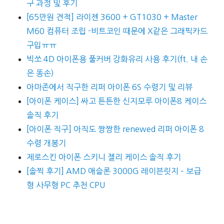
구 과정 및 후기
[65만원 견적] 라이젠 3600 + GT1030 + Master
M60 컴퓨터 조립 -비트코인 때문에 X같은 그래픽카드
구입ㅠㅠ
빅쏘 4D 아이폰용 풀커버 강화유리 사용 후기(ft. 내 손
은 똥손)
아마존에서 직구한 리퍼 아이폰 6S 수령기 및 리뷰
[아이폰 케이스] 싸고 튼튼한 신지모루 아이폰8 케이스
솔직 후기
[아이폰 직구] 아직도 짱짱한 renewed 리퍼 아이폰 8
수령 개봉기
제로스킨 아이폰 스키니 젤리 케이스 솔직 후기
[솔찍 후기] AMD 애슬론 3000G 레이븐릿지 – 보급
형 사무형 PC 추천 CPU