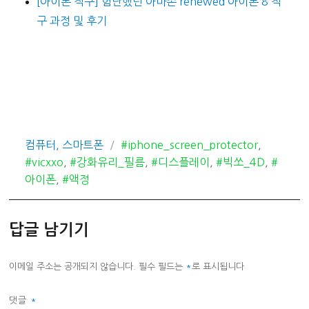
[아이폰 직구] 험난했던 아마존 renewed 아이폰 8 직
구 과정 및 후기
카
태
컴퓨터, 스마트폰
#iphone_screen_protector
,
테
그
#vicxxo
,
#강화유리_필름
,
#디스플레이
,
#빅쏘_4D
,
#
고
아이폰
,
#액정
리
답글 남기기
이메일 주소는 공개되지 않습니다.
필수 필드는
*
로 표시됩니다
댓글
*