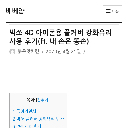
베베얌
메뉴
빅쏘 4D 아이폰용 풀커버 강화유리
사용 후기(ft. 내 손은 똥손)
글
작
붉은맛치킨
2020년 4월 21일
쓴
성
이
일
자
목차
[
감추기
]
1
들어가면서
2
빅쏘 풀커버 강화유리 부착
3
2년 사용 후기