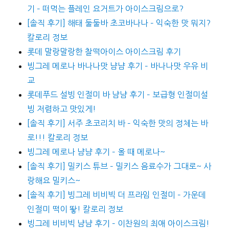
기 – 떠먹는 플레인 요거트가 아이스크림으로?
[솔직 후기] 해태 둘둘바 초코바나나 – 익숙한 맛 뭐지?
칼로리 정보
롯데 말랑말랑한 찰떡아이스 아이스크림 후기
빙그레 메로나 바나나맛 냠냠 후기 – 바나나맛 우유 비
교
롯데푸드 설빙 인절미 바 냠냠 후기 – 보급형 인절미설
빙 저렴하고 맛있게!
[솔직 후기] 서주 초코리치 바 – 익숙한 맛의 정체는 바
로!!! 칼로리 정보
빙그레 메로나 냠냠 후기 – 올 때 메로나~
[솔직 후기] 밀키스 튜브 – 밀키스 음료수가 그대로~ 사
랑해요 밀키스~
[솔직 후기] 빙그레 비비빅 더 프라임 인절미 – 가운데
인절미 떡이 뙇! 칼로리 정보
빙그레 비비빅 냠냠 후기 – 이찬원의 최애 아이스크림!