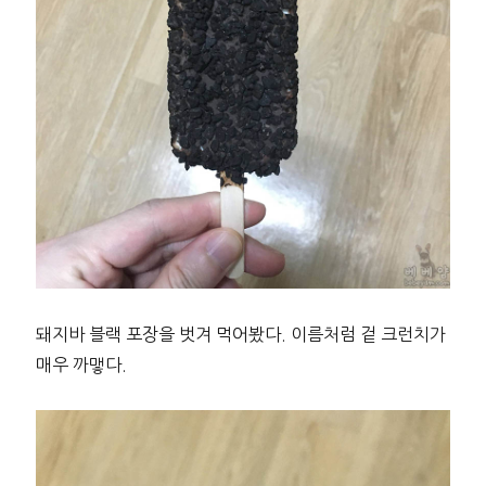
돼지바 블랙 포장을 벗겨 먹어봤다. 이름처럼 겉 크런치가
매우 까맿다.