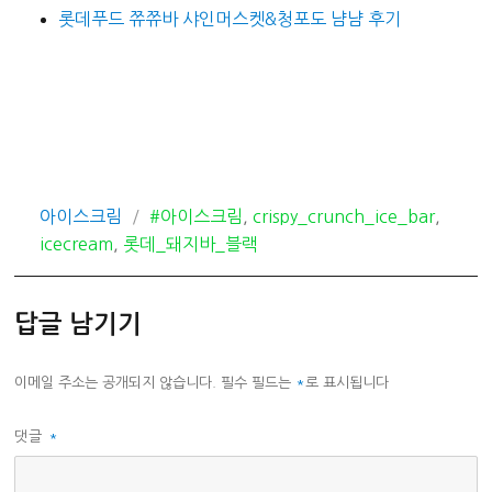
롯데푸드 쮸쮸바 샤인머스켓&청포도 냠냠 후기
카
태
아이스크림
#아이스크림
,
crispy_crunch_ice_bar
,
테
그
icecream
,
롯데_돼지바_블랙
고
리
답글 남기기
이메일 주소는 공개되지 않습니다.
필수 필드는
*
로 표시됩니다
댓글
*