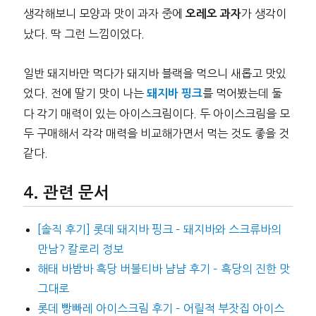
생각해보니 모양과 맛이 과자 중에
가 생각이
오레오 과자
났다. 딱 그런 느낌이었다.
일반 돼지바만 먹다가 돼지바 블랙을 먹으니 새롭고 맛있
었다. 전에 딸기 맛이 나는
를 먹어봤는데 둘
돼지바 핑크
다 각기 매력이 있는 아이스크림이다. 두 아이스크림을 모
두 구매해서 각각 매력을 비교해가면서 먹는 것도 좋을 것
같다.
관련 문서
[솔직 후기] 롯데 돼지바 핑크 – 돼지바와 스크류바의
만남? 칼로리 정보
해태 바밤바 흑당 버블티바 냠냠 후기 – 흑당의 진한 맛
그대로
롯데 빵빠레 아이스크림 후기 – 어릴적 부잣집 아이스