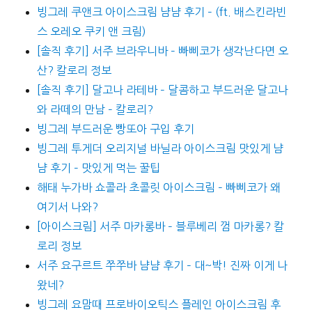
빙그레 쿠앤크 아이스크림 냠냠 후기 – (ft. 배스킨라빈
스 오레오 쿠키 앤 크림)
[솔직 후기] 서주 브라우니바 – 빠삐코가 생각난다면 오
산? 칼로리 정보
[솔직 후기] 달고나 라테바 – 달콤하고 부드러운 달고나
와 라떼의 만남 – 칼로리?
빙그레 부드러운 빵또아 구입 후기
빙그레 투게더 오리지널 바닐라 아이스크림 맛있게 냠
냠 후기 – 맛있게 먹는 꿀팁
해태 누가바 쇼콜라 초콜릿 아이스크림 – 빠삐코가 왜
여기서 나와?
[아이스크림] 서주 마카롱바 – 블루베리 껌 마카롱? 칼
로리 정보
서주 요구르트 쭈쭈바 냠냠 후기 – 대~박! 진짜 이게 나
왔네?
빙그레 요맘때 프로바이오틱스 플레인 아이스크림 후