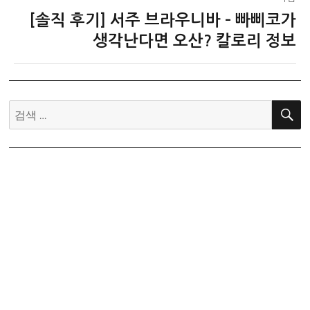
[솔직 후기] 서주 브라우니바 – 빠삐코가
다
음
생각난다면 오산? 칼로리 정보
글:
검
색: