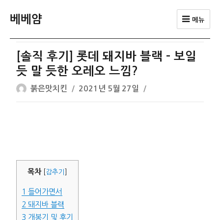
베베얌
메뉴
[솔직 후기] 롯데 돼지바 블랙 – 보일
듯 말 듯한 오레오 느낌?
글
작
붉은맛치킨
2021년 5월 27일
쓴
성
이
일
자
목차
[
감추기
]
1
들어가면서
2
돼지바 블랙
3
개봉기 및 후기