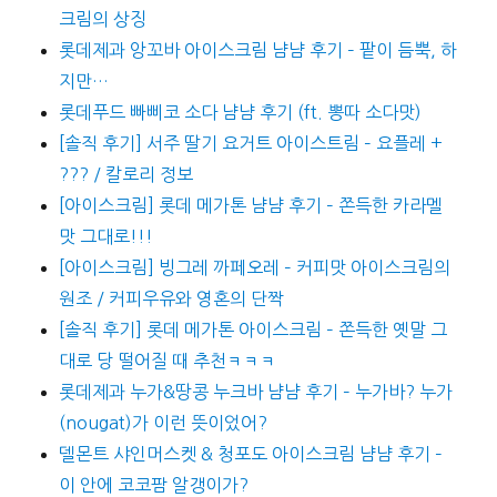
크림의 상징
롯데제과 앙꼬바 아이스크림 냠냠 후기 – 팥이 듬뿍, 하
지만…
롯데푸드 빠삐코 소다 냠냠 후기 (ft. 뽕따 소다맛)
[솔직 후기] 서주 딸기 요거트 아이스트림 – 요플레 +
??? / 칼로리 정보
[아이스크림] 롯데 메가톤 냠냠 후기 – 쫀득한 카라멜
맛 그대로!!!
[아이스크림] 빙그레 까페오레 – 커피맛 아이스크림의
원조 / 커피우유와 영혼의 단짝
[솔직 후기] 롯데 메가톤 아이스크림 – 쫀득한 옛말 그
대로 당 떨어질 때 추천ㅋㅋㅋ
롯데제과 누가&땅콩 누크바 냠냠 후기 – 누가바? 누가
(nougat)가 이런 뜻이었어?
델몬트 샤인머스켓 & 청포도 아이스크림 냠냠 후기 –
이 안에 코코팜 알갱이가?