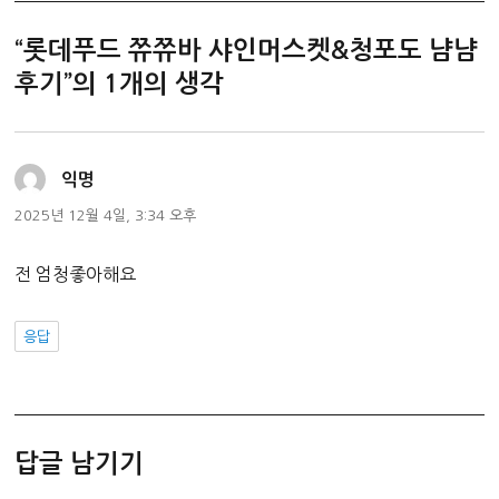
“롯데푸드 쮸쮸바 샤인머스켓&청포도 냠냠
후기”의 1개의 생각
댓
익명
글:
2025년 12월 4일, 3:34 오후
전 엄청좋아해요
응답
답글 남기기