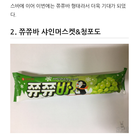
스바에 이어 이번에는 쮸쮸바 형태라서 더욱 기대가 되었
다.
쮸쮸바 샤인머스켓&청포도