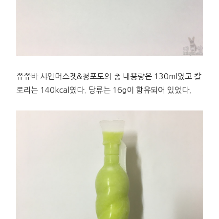
쮸쮸바 샤인머스켓&청포도의 총 내용량은 130ml였고 칼
로리는 140kcal였다. 당류는 16g이 함유되어 있었다.