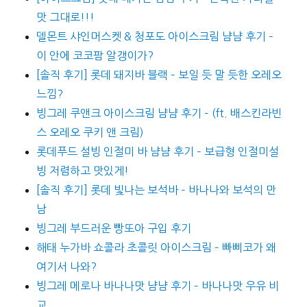
맛 그대로!!!
델몬트 샤인머스켓 & 청포도 아이스크림 냠냠 후기 –
이 안에 코코팜 알갱이가?
[솔직 후기] 롯데 돼지바 블랙 – 보일 듯 말 듯한 오레오
느낌?
빙그레 쿠앤크 아이스크림 냠냠 후기 – (ft. 배스킨라빈
스 오레오 쿠키 앤 크림)
롯데푸드 설빙 인절미 바 냠냠 후기 – 보급형 인절미설
빙 저렴하고 맛있게!
[솔직 후기] 롯데 빛나는 보석바 – 바나나와 보석의 만
남
빙그레 부드러운 빵또아 구입 후기
해태 누가바 쇼콜라 초콜릿 아이스크림 – 빠삐코가 왜
여기서 나와?
빙그레 메로나 바나나맛 냠냠 후기 – 바나나맛 우유 비
교