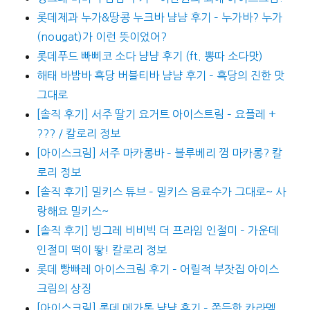
롯데제과 누가&땅콩 누크바 냠냠 후기 – 누가바? 누가
(nougat)가 이런 뜻이었어?
롯데푸드 빠삐코 소다 냠냠 후기 (ft. 뽕따 소다맛)
해태 바밤바 흑당 버블티바 냠냠 후기 – 흑당의 진한 맛
그대로
[솔직 후기] 서주 딸기 요거트 아이스트림 – 요플레 +
??? / 칼로리 정보
[아이스크림] 서주 마카롱바 – 블루베리 껌 마카롱? 칼
로리 정보
[솔직 후기] 밀키스 튜브 – 밀키스 음료수가 그대로~ 사
랑해요 밀키스~
[솔직 후기] 빙그레 비비빅 더 프라임 인절미 – 가운데
인절미 떡이 뙇! 칼로리 정보
롯데 빵빠레 아이스크림 후기 – 어릴적 부잣집 아이스
크림의 상징
[아이스크림] 롯데 메가톤 냠냠 후기 – 쫀득한 카라멜