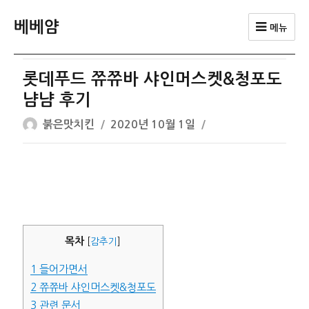
베베얌
메뉴
롯데푸드 쮸쮸바 샤인머스켓&청포도
냠냠 후기
글
작
붉은맛치킨
2020년 10월 1일
쓴
성
이
일
자
목차
[
감추기
]
1
들어가면서
2
쮸쮸바 샤인머스켓&청포도
3
관련 문서