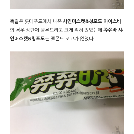
똑같은 롯데푸드에서 나온
샤인머스켓&청포도 아이스바
의 경우 상단에 델몬트라고 크게 적혀 있었는데
쮸쮸바 샤
는 델몬트 로고가 없었다.
인머스켓&청포도