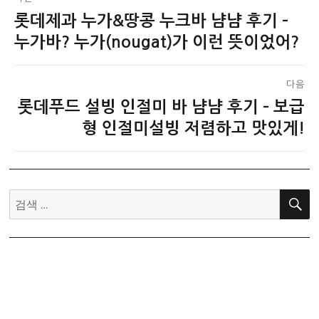
롯데제과 누가&땅콩 누크바 냠냠 후기 –
이
탐
전
누가바? 누가(nougat)가 이런 뜻이었어?
색
글:
다음
롯데푸드 설빙 인절미 바 냠냠 후기 – 보급
다
음
형 인절미설빙 저렴하고 맛있게!
글:
검
색: