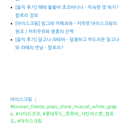
[솔직 후기] 해태 둘둘바 초코바나나 – 익숙한 맛 뭐지?
칼로리 정보
[아이스크림] 빙그레 까페오레 – 커피맛 아이스크림의
원조 / 커피우유와 영혼의 단짝
[솔직 후기] 달고나 라테바 – 달콤하고 부드러운 달고나
와 라떼의 만남 – 칼로리?
카
태
아이스크림
테
그
#korean_freeze_pops_shine_muscat_white_grap
고
e
,
#나타드코코
,
#롯데푸드_쮸쮸바_샤인머스켓_청포
리
도
,
#아이스크림