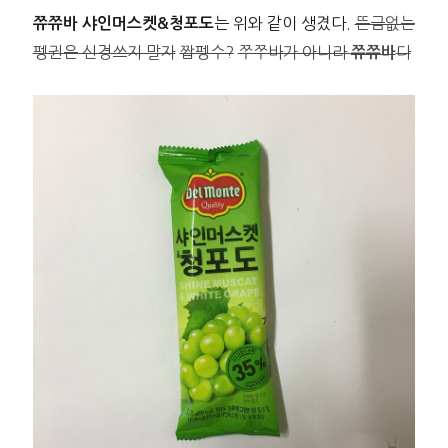
는 위와 같이 생겼다.
뜬금없는
쮸쮸바 샤인머스켓&청포도
펭귄은 신경쓰지 말자
짭펭수?
쭈쭈바가 아니라
다
쮸쮸바