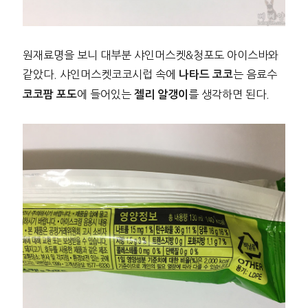
원재료명을 보니 대부분 샤인머스켓&청포도 아이스바와
같았다. 샤인머스켓코코시럽 속에
는 음료수
나타드 코코
에 들어있는
를 생각하면 된다.
코코팜 포도
젤리 알갱이