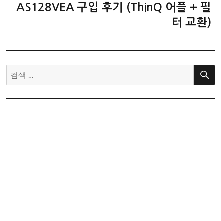
음
AS128VEA 구입 후기 (ThinQ 어플 + 필
글:
터 교환)
검
색: