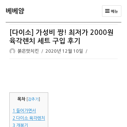
베베얌
메뉴
[다이소] 가성비 짱! 최저가 2000원
육각렌치 세트 구입 후기
글
작
붉은맛치킨
2020년 12월 10일
쓴
성
이
일
자
목차
[
감추기
]
1
들어가면서
2
다이소 육각렌치
3
개봉기