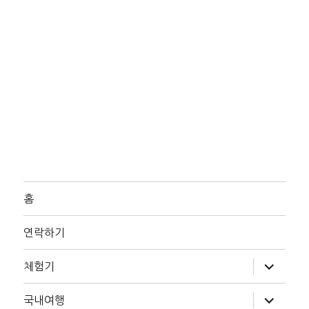
홈
연락하기
하
체험기
위
메
뉴
하
국내여행
확
위