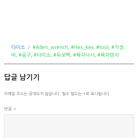
카
태
다이소
#Allen_wrench
,
#Hex_key
,
#tool
,
#가성
테
그
비
,
#공구
,
#다이소
,
#듀오백
,
#육각나사
,
#육각렌치
고
리
답글 남기기
이메일 주소는 공개되지 않습니다.
필수 필드는
*
로 표시됩니다
댓글
*