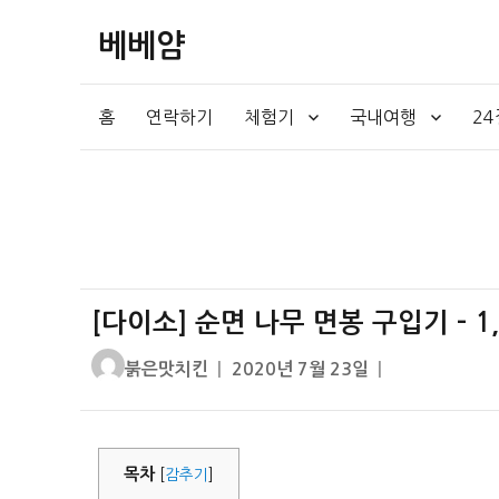
베베얌
홈
연락하기
체험기
국내여행
2
[다이소] 순면 나무 면봉 구입기 – 1,
글
작
붉은맛치킨
2020년 7월 23일
쓴
성
이
일
자
목차
[
감추기
]