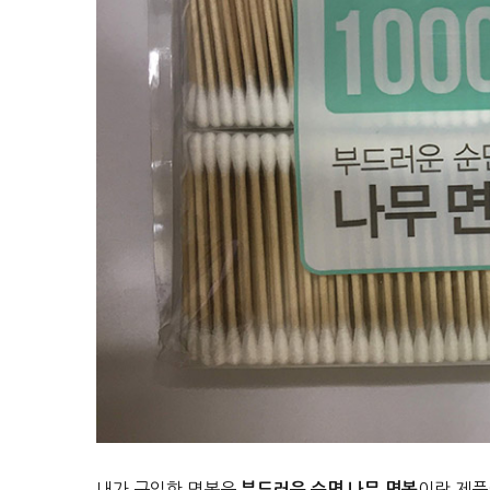
내가 구입한 면봉은
이란 제품
부드러운 순면 나무 면봉