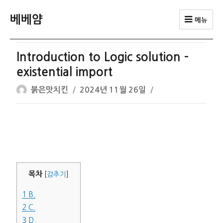
베베얌
메뉴
Introduction to Logic solution –
existential import
글
작
붉은맛치킨
2024년 11월 26일
쓴
성
이
일
자
목차
[
감추기
]
1
B.
2
C.
3
D.