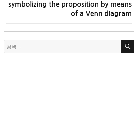
음
symbolizing the proposition by means
글:
of a Venn diagram
검
색: