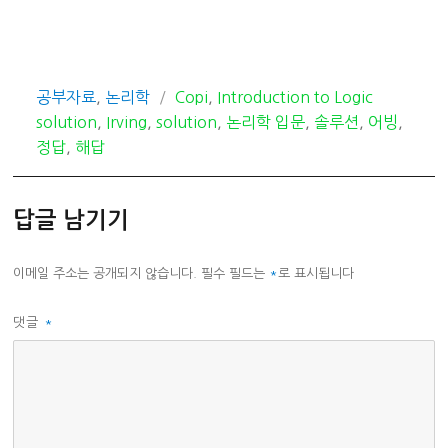
카
태
공부자료
,
논리학
Copi
,
Introduction to Logic
테
그
solution
,
Irving
,
solution
,
논리학 입문
,
솔루션
,
어빙
,
고
정답
,
해답
리
답글 남기기
이메일 주소는 공개되지 않습니다.
필수 필드는
*
로 표시됩니다
댓글
*