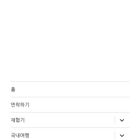
홈
연락하기
하
체험기
위
메
뉴
하
국내여행
확
위