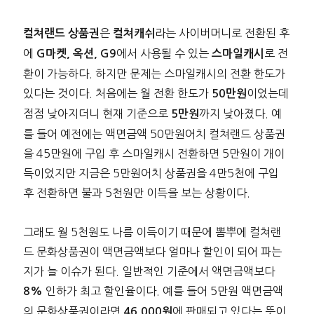
은
라는 사이버머니로 전환된 후
컬쳐랜드 상품권
컬쳐캐쉬
에
에서 사용될 수 있는
로 전
G마켓, 옥션, G9
스마일캐시
환이 가능하다. 하지만 문제는 스마일캐시의 전환 한도가
있다는 것이다. 처음에는 월 전환 한도가
이었는데
50만원
점점 낮아지더니 현재 기준으로
까지 낮아졌다. 예
5만원
를 들어 예전에는 액면금액 50만원어치 컬쳐랜드 상품권
을 45만원에 구입 후 스마일캐시 전환하면 5만원이 개이
득이었지만 지금은 5만원어치 상품권을 4만5천에 구입
후 전환하면 불과 5천원만 이득을 보는 상황이다.
그래도 월 5천원도 나름 이득이기 때문에 뽐뿌에 컬쳐랜
드 문화상품권이 액면금액보다 얼마나 할인이 되어 파는
지가 늘 이슈가 된다. 일반적인 기준에서 액면금액보다
인하가 최고 할인율이다. 예를 들어 5만원 액면금액
8%
의 문화상품권이라면
에 판매되고 있다는 뜻이
46,000원