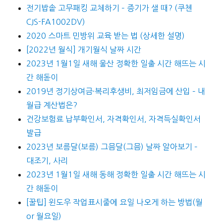
전기밥솥 고무패킹 교체하기 – 증기가 샐 때? (쿠첸
CJS-FA1002DV)
2020 스마트 민방위 교육 받는 법 (상세한 설명)
[2022년 월식] 개기월식 날짜 시간
2023년 1월1일 새해 울산 정확한 일출 시간 해뜨는 시
간 해돋이
2019년 정기상여금·복리후생비, 최저임금에 산입 – 내
월급 계산법은?
건강보험료 납부확인서, 자격확인서, 자격득실확인서
발급
2023년 보름달(보름) 그믐달(그믐) 날짜 알아보기 –
대조기, 사리
2023년 1월1일 새해 동해 정확한 일출 시간 해뜨는 시
간 해돋이
[꿀팁] 윈도우 작업표시줄에 요일 나오게 하는 방법(월
or 월요일)