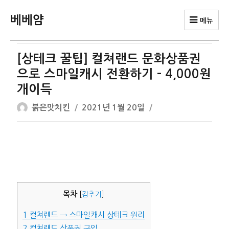
베베얌
메뉴
[상테크 꿀팁] 컬쳐랜드 문화상품권
으로 스마일캐시 전환하기 – 4,000원
개이득
글
작
붉은맛치킨
2021년 1월 20일
쓴
성
이
일
자
목차
[
감추기
]
1
컬쳐랜드 → 스마일캐시 상테크 원리
2
컬쳐랜드 상품권 구입