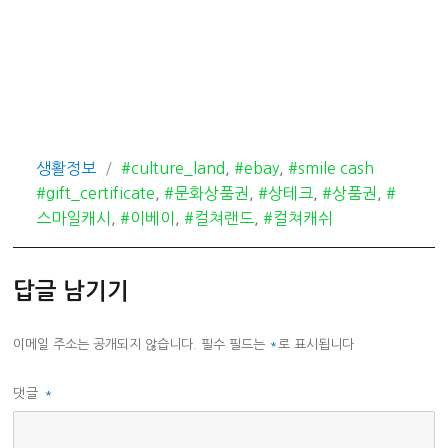
카
태
생활정보
#culture_land
,
#ebay
,
#smile cash
테
그
#gift_certificate
,
#문화상품권
,
#상테크
,
#상품권
,
#
고
스마일캐시
,
#이베이
,
#컬쳐랜드
,
#컬쳐캐쉬
리
답글 남기기
이메일 주소는 공개되지 않습니다.
필수 필드는
*
로 표시됩니다
댓글
*