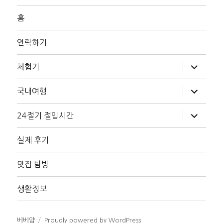
홈
연락하기
하
체험기
위
메
뉴
하
국내여행
확
위
장
메
뉴
하
24절기 절입시간
확
위
장
메
뉴
실제 후기
확
장
맛집 탐방
생활정보
베베얌
Proudly powered by WordPress