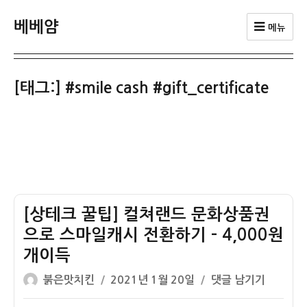
베베얌
메뉴
[태그:]
#smile cash #gift_certificate
[상테크 꿀팁] 컬쳐랜드 문화상품권
으로 스마일캐시 전환하기 – 4,000원
개이득
글
작
[상
붉은맛치킨
2021년 1월 20일
댓글 남기기
쓴
성
테