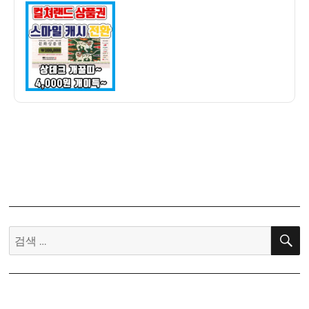
이
일
크
자
꿀
팁]
컬
쳐
랜
드
문
화
상
품
권
으
로
검
스
색:
마
일
캐