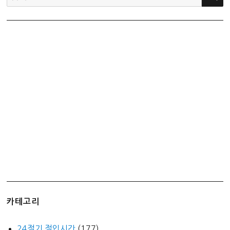
색:
카테고리
24절기 절입시간
(177)