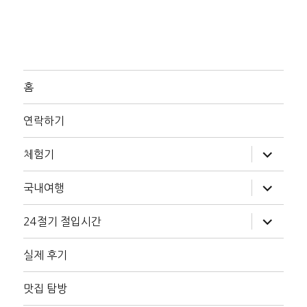
홈
연락하기
하
체험기
위
메
뉴
하
국내여행
확
위
장
메
뉴
하
24절기 절입시간
확
위
장
메
뉴
실제 후기
확
장
맛집 탐방