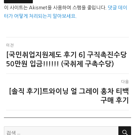
이 사이트는 Akismet을 사용하여 스팸을 줄입니다.
댓글 데이
터가 어떻게 처리되는지 알아보세요.
글
이전
[국민취업지원제도 후기 6] 구직촉진수당
이
탐
전
50만원 입금!!!!!! (국취제 구촉수당)
색
글:
다음
[솔직 후기]트와이닝 얼 그레이 홍차 티백
다
음
구매 후기
글:
검