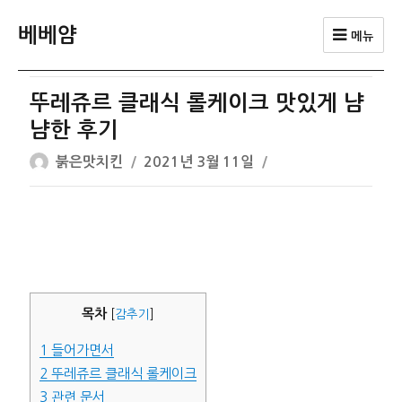
베베얌
메뉴
뚜레쥬르 클래식 롤케이크 맛있게 냠
냠한 후기
글
작
붉은맛치킨
2021년 3월 11일
쓴
성
이
일
자
목차
[
감추기
]
1
들어가면서
2
뚜레쥬르 클래식 롤케이크
3
관련 문서