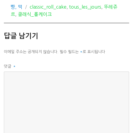
카
태
빵, 떡
classic_roll_cake
,
tous_les_jours
,
뚜레쥬
테
그
르
,
클래식_롤케이크
고
리
답글 남기기
이메일 주소는 공개되지 않습니다.
필수 필드는
*
로 표시됩니다
댓글
*