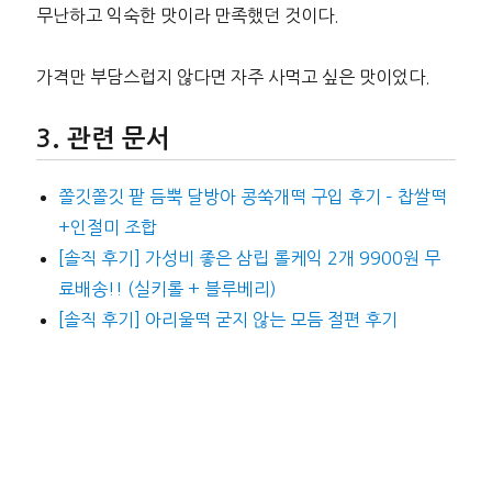
무난하고 익숙한 맛이라 만족했던 것이다.
가격만 부담스럽지 않다면 자주 사먹고 싶은 맛이었다.
관련 문서
쫄깃쫄깃 팥 듬뿍 달방아 콩쑥개떡 구입 후기 – 찹쌀떡
+인절미 조합
[솔직 후기] 가성비 좋은 삼립 롤케익 2개 9900원 무
료배송!! (실키롤 + 블루베리)
[솔직 후기] 아리울떡 굳지 않는 모듬 절편 후기