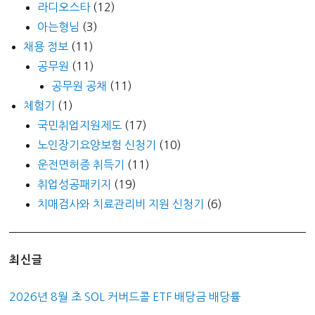
라디오스타
(12)
아는형님
(3)
채용 정보
(11)
공무원
(11)
공무원 공채
(11)
체험기
(1)
국민취업지원제도
(17)
노인장기요양보험 신청기
(10)
운전면허증 취득기
(11)
취업성공패키지
(19)
치매검사와 치료관리비 지원 신청기
(6)
최신글
2026년 8월 초 SOL 커버드콜 ETF 배당금 배당률