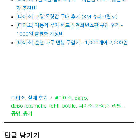
행 추천!!!
[다이소] 코팅 목장갑 구매 후기 (3M 슈퍼그립 st)
[다이소] 자동차 주차 핸드폰 전화번호판 구입 후기 –
1000원 훌륭한 가성비
[다이소] 순면 나무 면봉 구입기 – 1,000개에 2,000원
카
태
다이소
,
실제 후기
#다이소
,
daiso
,
테
그
daiso_cosmetic_refill_bottle
,
다이소_화장품_리필_
고
공병_용기
리
답글 남기기