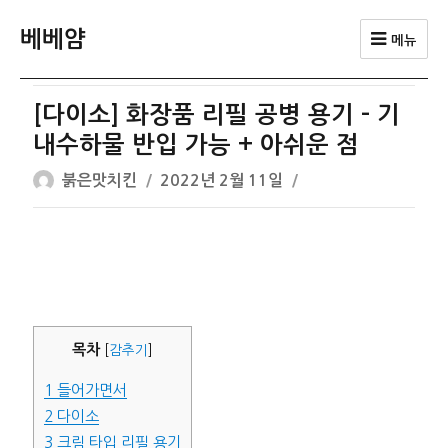
베베얌
메뉴
[다이소] 화장품 리필 공병 용기 – 기
내수하물 반입 가능 + 아쉬운 점
글
작
붉은맛치킨
2022년 2월 11일
쓴
성
이
일
자
목차
[
감추기
]
1
들어가면서
2
다이소
3
크림 타입 리필 용기