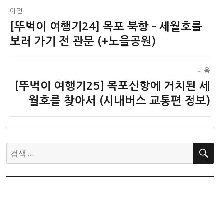
글
이전
[뚜벅이 여행기24] 목포 북항 – 세월호를
이
탐
전
보러 가기 전 관문 (+노을공원)
색
글:
다음
[뚜벅이 여행기25] 목포신항에 거치된 세
다
음
월호를 찾아서 (시내버스 교통편 정보)
글:
검
색: