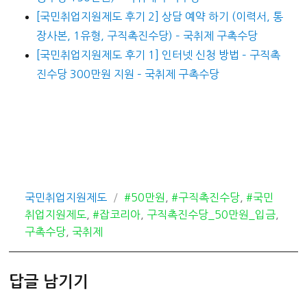
[국민취업지원제도 후기 2] 상담 예약 하기 (이력서, 통
장사본, 1유형, 구직촉진수당) – 국취제 구촉수당
[국민취업지원제도 후기 1] 인터넷 신청 방법 – 구직촉
진수당 300만원 지원 – 국취제 구촉수당
카
태
국민취업지원제도
#50만원
,
#구직촉진수당
,
#국민
테
그
취업지원제도
,
#잡코리아
,
구직촉진수당_50만원_입금
,
고
구촉수당
,
국취제
리
답글 남기기