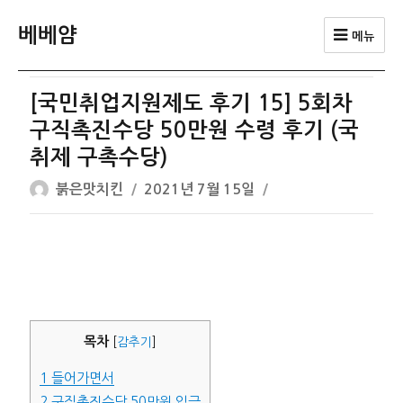
베베얌
메뉴
[국민취업지원제도 후기 15] 5회차
구직촉진수당 50만원 수령 후기 (국
취제 구촉수당)
글
작
붉은맛치킨
2021년 7월 15일
쓴
성
이
일
자
목차
[
감추기
]
1
들어가면서
2
구직촉진수당 50만원 입금