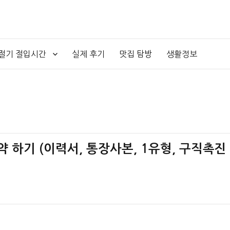
4절기 절입시간
실제 후기
맛집 탐방
생활정보
약 하기 (이력서, 통장사본, 1유형, 구직촉진