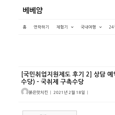
베베얌
홈
연락하기
체험기
국내여행
2
[국민취업지원제도 후기 2] 상담 예
수당) – 국취제 구촉수당
글
작
붉은맛치킨
2021년 2월 18일
쓴
성
이
일
자