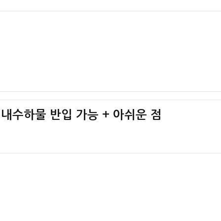
기내수하물 반입 가능 + 아쉬운 점