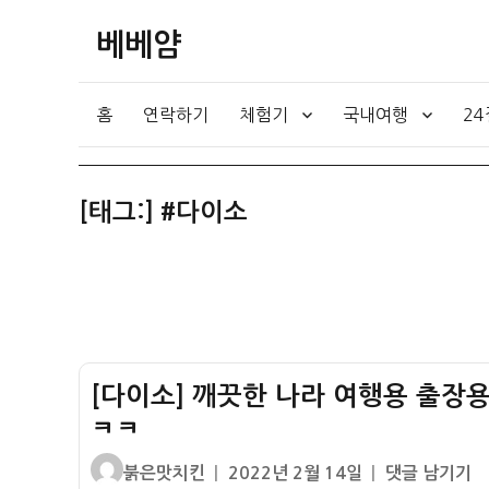
베베얌
홈
연락하기
체험기
국내여행
2
[태그:]
#다이소
[다이소] 깨끗한 나라 여행용 출장용
ㅋㅋ
글
작
[다
붉은맛치킨
2022년 2월 14일
댓글 남기기