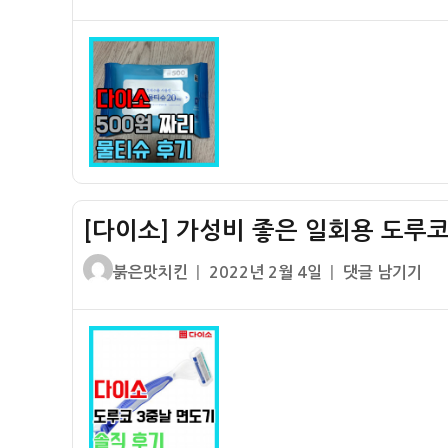
쓴
성
이
트
점
이
일
소]
리
자
휴
폼
대
클
용
렌
여
저
행
솔
용
직
500
후
[다이소] 가성비 좋은 일회용 도루코 
원
기
짜
–
글
작
[다
붉은맛치킨
2022년 2월 4일
댓글 남기기
리
여
쓴
성
이
물
행
이
일
소]
티
용
자
가
슈
출
성
후
장
비
기
용
좋
–
으
은