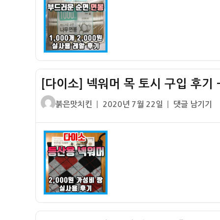
비
성
면
짱
비
나
짱
무
면
봉
구
[다이소] 넥워머 목 토시 구입 후기 –
입
기
글
작
[다
붉은맛치킨
2020년 7월 22일
댓글 남기기
–
쓴
성
이
1,000
이
일
소]
개
자
넥
에
워
2,000
머
원
목
토
시
구