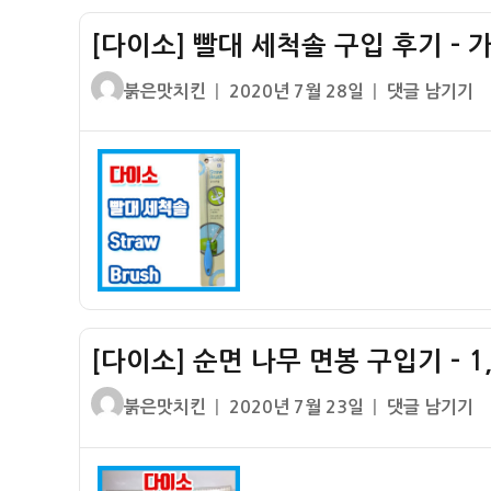
드
기
[다이소] 빨대 세척솔 구입 후기 – 
폰
전
글
작
[다
붉은맛치킨
2020년 7월 28일
댓글 남기기
화
쓴
성
이
번
이
일
소]
호
자
빨
판
대
구
세
입
척
후
솔
기
구
–
입
1000
[다이소] 순면 나무 면봉 구입기 – 1,
후
원
기
훌
글
작
[다
붉은맛치킨
2020년 7월 23일
댓글 남기기
–
륭
쓴
성
이
가
한
이
일
소]
성
가
자
순