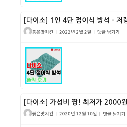
저
로
일
렴
딱!
회
한
[다이소] 1인 4단 접이식 방석 – 저
용
가
도
격
글
작
[다
붉은맛치킨
2022년 2월 2일
댓글 남기기
루
+
쓴
성
이
코
무
이
일
소]
3
난
자
1
중
한
인
날
퀄
4
면
리
단
도
티
접
기
이
–
식
여
[다이소] 가성비 짱! 최저가 2000
방
행
석
용
글
작
[다
붉은맛치킨
2020년 12월 10일
댓글 남기기
–
출
쓴
성
이
저
장
이
일
소]