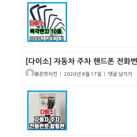
렴
용
자
가
한
추
성
가
천!!!
비
격!!
짱!
등
최
산
저
여
가
행
[다이소] 자동차 주차 핸드폰 전화번
2000
추
원
천!!!
글
작
[다
붉은맛치킨
2020년 8월 17일
댓글 남기기
육
쓴
성
이
각
이
일
소]
렌
자
자
치
동
세
차
트
주
구
차
입
핸
후