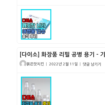
쓴
성
이
이
일
소]
자
깨
끗
한
나
라
여
행
[다이소] 화장품 리필 공병 용기 – 
용
출
글
작
[다
붉은맛치킨
2022년 2월 11일
댓글 남기기
장
쓴
성
이
용
이
일
소]
티
자
화
슈
장
휴
품
지
리
구
필