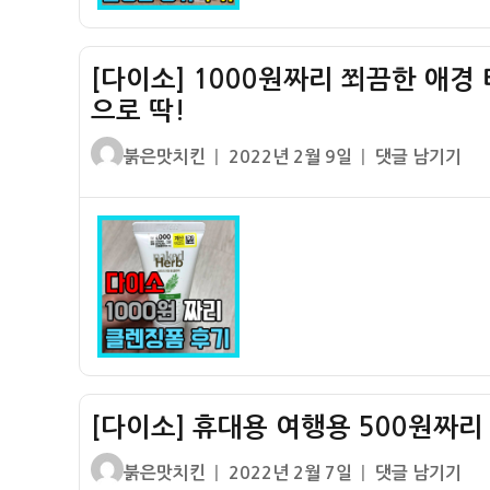
입
공
후
병
기
[다이소] 1000원짜리 쬐끔한 애경
용
–
기
으로 딱!
저
–
렴
글
작
[다
붉은맛치킨
2022년 2월 9일
댓글 남기기
기
하
쓴
성
이
내
지
이
일
소]
수
만
자
1000
하
알
원
물
차
짜
반
다
리
입
ㅋ
쬐
가
ㅋ
끔
능
ㅋ
한
+
[다이소] 휴대용 여행용 500원짜리
애
아
경
쉬
글
작
[다
붉은맛치킨
2022년 2월 7일
댓글 남기기
티
운