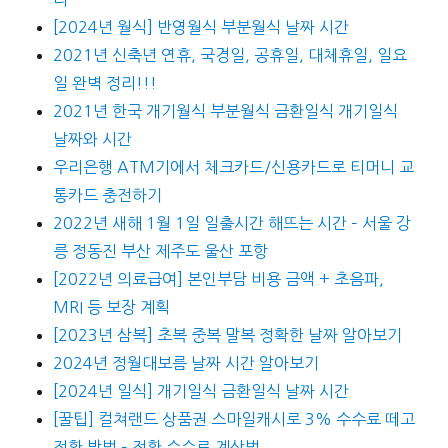
[2024년 월식] 반영월식 부분월식 날짜 시간
2021년 신축년 연휴, 국경일, 공휴일, 대체휴일, 일요
일 완벽 정리!!!
2021년 한국 개기월식 부분월식 금환일식 개기일식
날짜와 시간
우리은행 ATM기에서 체크카드/신용카드로 티머니 교
통카드 충전하기
2022년 새해 1월 1일 일출시간 해뜨는 시간 – 서울 강
릉 정동진 부산 제주도 울산 포항
[2022년 의료급여] 본인부담 비용 금액 + 초음파,
MRI 등 보장 계획
[2023년 삼복] 초복 중복 말복 정확한 날짜 알아보기
2024년 정월대보름 날짜 시간 알아보기
[2024년 일식] 개기일식 금환일식 날짜 시간
[꿀팁] 컬쳐랜드 상품권 스마일캐시로 3% 수수료 떼고
전환 방법 – 전환 수수료 계산법