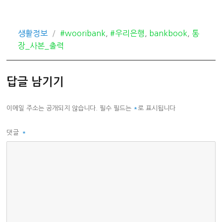
카
태
생활정보
#wooribank
,
#우리은행
,
bankbook
,
통
테
그
장_사본_출력
고
리
답글 남기기
이메일 주소는 공개되지 않습니다.
필수 필드는
*
로 표시됩니다
댓글
*