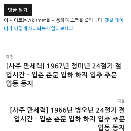
이 사이트는 Akismet을 사용하여 스팸을 줄입니다.
댓글 데이
터가 어떻게 처리되는지 알아보세요.
글
이전
[사주 만세력] 1967년 정미년 24절기 절
이
탐
전
입시간 – 입춘 춘분 입하 하지 입추 추분
색
글:
입동 동지
다음
[사주 만세력] 1966년 병오년 24절기 절
다
음
입시간 – 입춘 춘분 입하 하지 입추 추분
글:
입동 동지