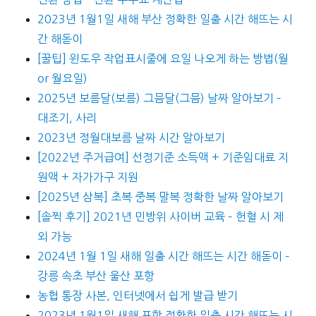
2023년 1월1일 새해 부산 정확한 일출 시간 해뜨는 시
간 해돋이
[꿀팁] 윈도우 작업표시줄에 요일 나오게 하는 방법(월
or 월요일)
2025년 보름달(보름) 그믐달(그믐) 날짜 알아보기 –
대조기, 사리
2023년 정월대보름 날짜 시간 알아보기
[2022년 주거급여] 선정기준 소득액 + 기준임대료 지
원액 + 자가가구 지원
[2025년 삼복] 초복 중복 말복 정확한 날짜 알아보기
[솔찍 후기] 2021년 민방위 사이버 교육 – 헌혈 시 제
외 가능
2024년 1월 1일 새해 일출 시간 해뜨는 시간 해돋이 –
강릉 속초 부산 울산 포항
농협 통장 사본, 인터넷에서 쉽게 발급 받기
2023년 1월1일 새해 포항 정확한 일출 시간 해뜨는 시