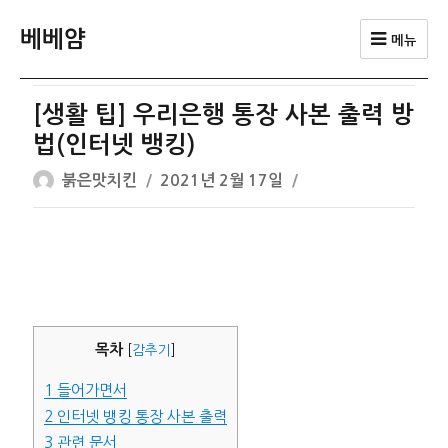
베베얌
메뉴
[생활 팁] 우리은행 통장 사본 출력 방
법(인터넷 뱅킹)
글
작
붉은맛치킨
2021년 2월 17일
쓴
성
이
일
자
목차
[
감추기
]
1
들어가면서
2
인터넷 뱅킹 통장 사본 출력
3
관련 문서