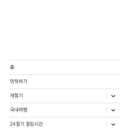
홈
연락하기
하
체험기
위
메
뉴
하
국내여행
확
위
장
메
뉴
하
24절기 절입시간
확
위