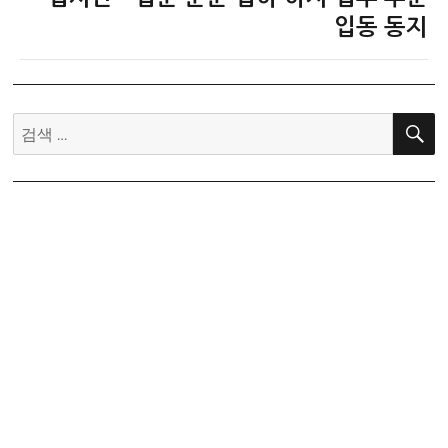
글:
입동 동지
검
색: