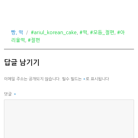
카
태
빵, 떡
#ariul_korean_cake
,
#떡
,
#모듬_절편
,
#아
테
그
리울떡
,
#절편
고
리
답글 남기기
이메일 주소는 공개되지 않습니다.
필수 필드는
*
로 표시됩니다
댓글
*