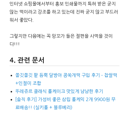
인터넷 쇼핑몰에서부터 홍보 인쇄물까지 특허 받은 굳지
않는 떡이라고 강조를 하고 있는데 진짜 굳지 않고 부드러
워서 좋았다.
그렇지만 다음에는 꼭 앙꼬가 들은 절편을 사먹을 것이
다!!!
관련 문서
쫄깃쫄깃 팥 듬뿍 달방아 콩쑥개떡 구입 후기 – 찹쌀떡
+인절미 조합
뚜레쥬르 클래식 롤케이크 맛있게 냠냠한 후기
[솔직 후기] 가성비 좋은 삼립 롤케익 2개 9900원 무
료배송!! (실키롤 + 블루베리)