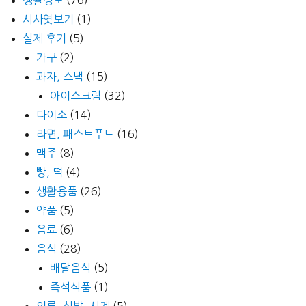
시사엿보기
(1)
실제 후기
(5)
가구
(2)
과자, 스낵
(15)
아이스크림
(32)
다이소
(14)
라면, 패스트푸드
(16)
맥주
(8)
빵, 떡
(4)
생활용품
(26)
약품
(5)
음료
(6)
음식
(28)
배달음식
(5)
즉석식품
(1)
의류, 신발, 시계
(5)