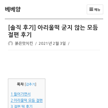
베베얌
메뉴
[솔직 후기] 아리울떡 굳지 않는 모듬
절편 후기
글
작
붉은맛치킨
2021년 2월 3일
쓴
성
이
일
자
목차
[
감추기
]
1
들어가면서
2
아리울떡 모듬 절편
3
절편 떡 후기