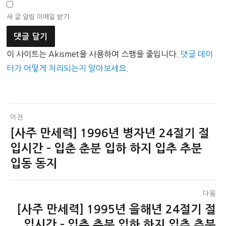
새 글 알림 이메일 받기
이 사이트는 Akismet을 사용하여 스팸을 줄입니다.
댓글 데이
터가 어떻게 처리되는지 알아보세요.
글
이전
[사주 만세력] 1996년 병자년 24절기 절
이
탐
전
입시간 – 입춘 춘분 입하 하지 입추 추분
색
글:
입동 동지
다음
[사주 만세력] 1995년 을해년 24절기 절
다
음
입시간 – 입춘 춘분 입하 하지 입추 추분