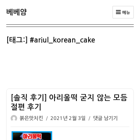
베베얌
메뉴
[태그:]
#ariul_korean_cake
[솔직 후기] 아리울떡 굳지 않는 모듬
절편 후기
글
작
[솔
붉은맛치킨
2021년 2월 3일
댓글 남기기
쓴
성
직
이
일
후