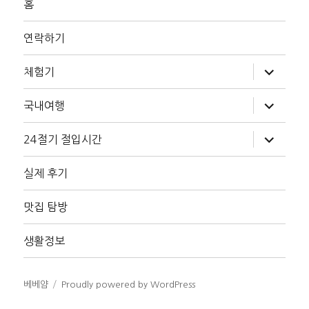
홈
연락하기
하
체험기
위
메
뉴
하
국내여행
확
위
장
메
뉴
하
24절기 절입시간
확
위
장
메
뉴
실제 후기
확
장
맛집 탐방
생활정보
베베얌
Proudly powered by WordPress