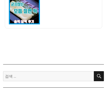
자
기]
아
리
울
떡
굳
지
않
는
모
듬
절
편
검
후
색:
기