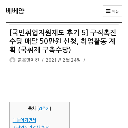
베베얌
메뉴
[국민취업지원제도 후기 5] 구직촉진
수당 매달 50만원 신청, 취업활동 계
획 (국취제 구촉수당)
글
작
붉은맛치킨
2021년 2월 24일
쓴
성
이
일
자
목차
[
감추기
]
1
들어가면서
2
직업심리검사 해석