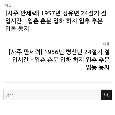
글
이전
[사주 만세력] 1957년 정유년 24절기 절
이
탐
전
입시간 – 입춘 춘분 입하 하지 입추 추분
색
글:
입동 동지
다음
[사주 만세력] 1956년 병신년 24절기 절
다
음
입시간 – 입춘 춘분 입하 하지 입추 추분
글:
입동 동지
검
색: