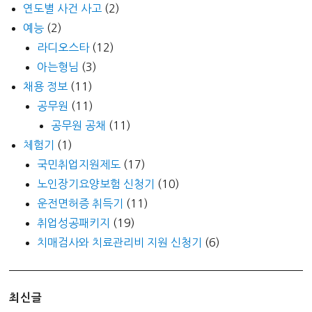
연도별 사건 사고
(2)
예능
(2)
라디오스타
(12)
아는형님
(3)
채용 정보
(11)
공무원
(11)
공무원 공채
(11)
체험기
(1)
국민취업지원제도
(17)
노인장기요양보험 신청기
(10)
운전면허증 취득기
(11)
취업성공패키지
(19)
치매검사와 치료관리비 지원 신청기
(6)
최신글