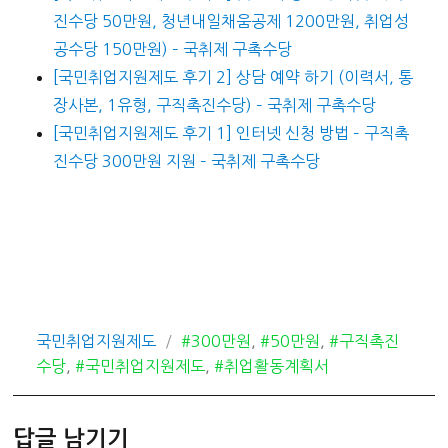
진수당 50만원, 청년내일채움공제 1200만원, 취업성
공수당 150만원) – 국취제 구촉수당
[국민취업지원제도 후기 2] 상담 예약 하기 (이력서, 통
장사본, 1유형, 구직촉진수당) – 국취제 구촉수당
[국민취업지원제도 후기 1] 인터넷 신청 방법 – 구직촉
진수당 300만원 지원 – 국취제 구촉수당
카
태
국민취업지원제도
#300만원
,
#50만원
,
#구직촉진
테
그
수당
,
#국민취업지원제도
,
#취업활동계획서
고
리
답글 남기기