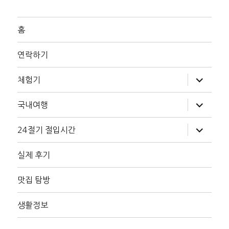
홈
연락하기
하
체험기
위
메
뉴
하
국내여행
확
위
장
메
뉴
하
24절기 절입시간
확
위
장
메
뉴
실제 후기
확
장
맛집 탐방
생활정보