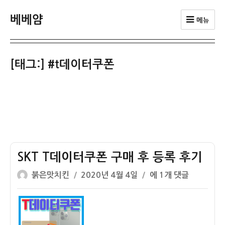
베베얌
메뉴
[태그:]
#t데이터쿠폰
SKT T데이터쿠폰 구매 후 등록 후기
글
작
SKT
붉은맛치킨
2020년 4월 4일
에 1개 댓글
쓴
성
T
이
일
데
자
이
터