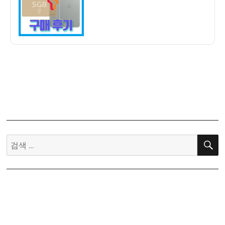
쿠
폰
구
매
후
등
록
후
기
검
색: