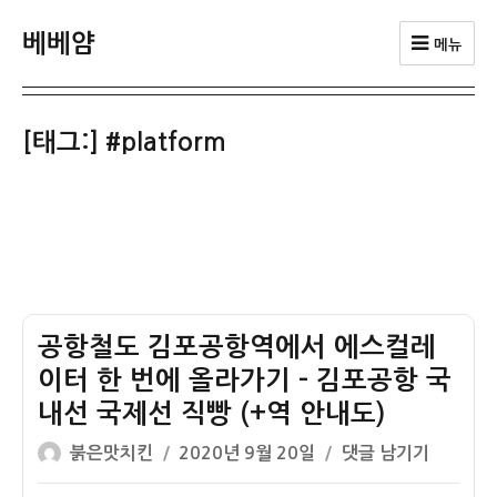
베베얌
메뉴
[태그:]
#platform
공항철도 김포공항역에서 에스컬레
이터 한 번에 올라가기 – 김포공항 국
내선 국제선 직빵 (+역 안내도)
글
작
공
붉은맛치킨
2020년 9월 20일
댓글 남기기
쓴
성
항