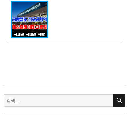
이
일
철
자
도
김
포
공
항
역
에
서
에
스
컬
레
이
검
터
색:
한
번
에