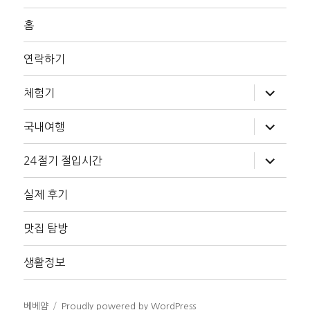
홈
연락하기
하
체험기
위
메
뉴
하
국내여행
확
위
장
메
뉴
하
24절기 절입시간
확
위
장
메
뉴
실제 후기
확
장
맛집 탐방
생활정보
베베얌
Proudly powered by WordPress