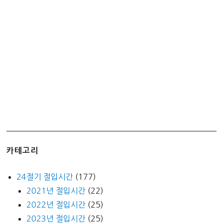
올
라
가
기
–
김
포
공
항
국
내
선
카테고리
국
제
24절기 절입시간
(177)
선
2021년 절입시간
(22)
직
2022년 절입시간
(25)
빵
(+역
2023년 절입시간
(25)