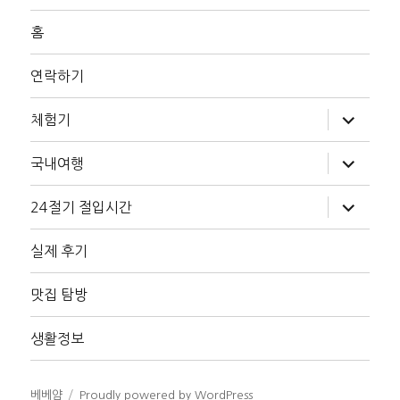
홈
연락하기
하
체험기
위
메
뉴
하
국내여행
확
위
장
메
뉴
하
24절기 절입시간
확
위
장
메
뉴
실제 후기
확
장
맛집 탐방
생활정보
베베얌
Proudly powered by WordPress