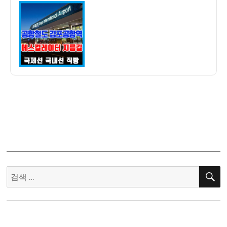
이
일
철
자
도
김
포
공
항
역
에
서
에
스
컬
레
이
검
터
색:
한
번
에