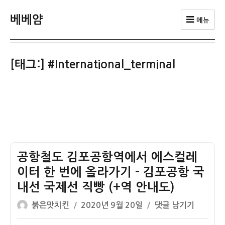
베베얌
메뉴
[태그:]
#International_terminal
공항철도 김포공항역에서 에스컬레
이터 한 번에 올라가기 – 김포공항 국
내선 국제선 직빵 (+역 안내도)
글
작
공
붉은맛치킨
2020년 9월 20일
댓글 남기기
쓴
성
항