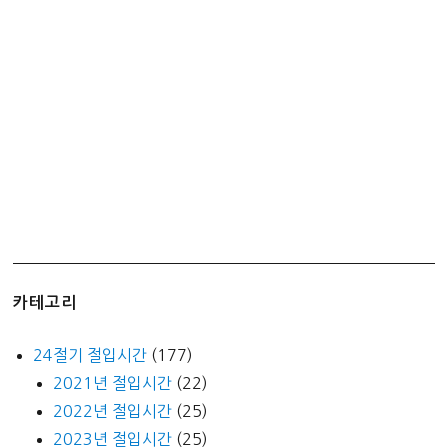
올
라
가
기
–
김
포
공
항
국
내
선
카테고리
국
제
24절기 절입시간
(177)
선
2021년 절입시간
(22)
직
2022년 절입시간
(25)
빵
(+역
2023년 절입시간
(25)