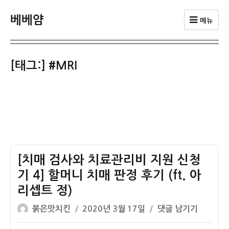
베베얌
메뉴
[태그:]
#MRI
[치매 검사와 치료관리비 지원 신청
기 4] 할머니 치매 판정 후기 (ft. 아
리셉트 정)
글
작
[치
붉은맛치킨
2020년 3월 17일
댓글 남기기
쓴
성
매