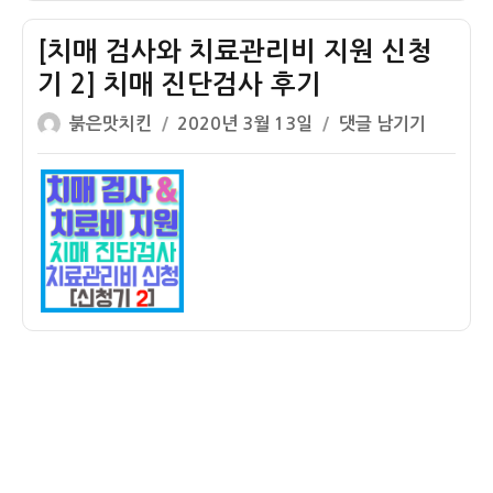
매
리
판
비
[치매 검사와 치료관리비 지원 신청
정
지
기 2] 치매 진단검사 후기
후
원
글
작
기
신
[치
붉은맛치킨
2020년 3월 13일
댓글 남기기
쓴
성
(ft.
청
매
이
일
아
기
검
자
리
3]
사
셉
치
와
트
매
치
정)
감
료
별
관
검
리
사
비
후
지
기
원
신
청