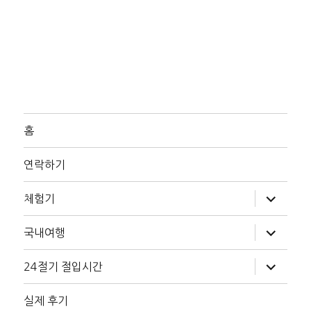
홈
연락하기
하
체험기
위
메
뉴
하
국내여행
확
위
장
메
뉴
하
24절기 절입시간
확
위
장
메
뉴
실제 후기
확