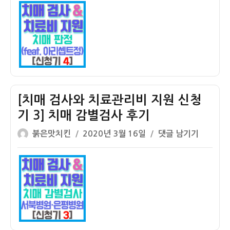
이
일
검
자
사
와
치
료
관
리
비
[치매 검사와 치료관리비 지원 신청
지
기 3] 치매 감별검사 후기
원
글
작
신
[치
붉은맛치킨
2020년 3월 16일
댓글 남기기
쓴
성
청
매
이
일
기
검
자
4]
사
할
와
머
치
니
료
치
관