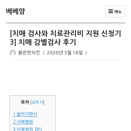
베베얌
메뉴
[치매 검사와 치료관리비 지원 신청기
3] 치매 감별검사 후기
글
작
붉은맛치킨
2020년 3월 16일
쓴
성
이
일
자
목차
[
감추기
]
1
들어가면서
2
서북병원
3
서북병원 검사