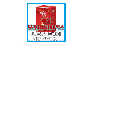
자
리
지
날
커
피
믹
스
170
개
스
틱
구
매
후
기
(맥
심