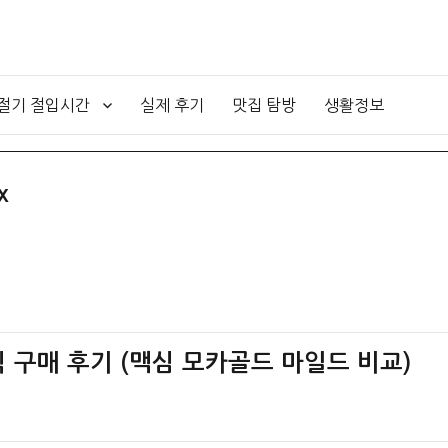
4절기 절입시간
실제 후기
맛집 탐방
생활정보
x
 구매 후기 (맥심 모카골드 마일드 비교)