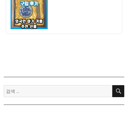
자
간
수
제
도
장
구
입
후
기
–
외
국
인
검
아
색:
기
커
플
책