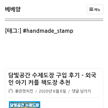
베베얌
메뉴
[태그:]
#handmade_stamp
담빛공간 수제도장 구입 후기 – 외국
인 아기 커플 책도장 추천
글
작
담
붉은맛치킨
2020년 6월 6일
댓글 남기기
쓴
성
빛
이
일
공