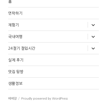
홈
연락하기
하
체험기
위
메
뉴
하
국내여행
확
위
장
메
뉴
하
24절기 절입시간
확
위
장
메
뉴
실제 후기
확
장
맛집 탐방
생활정보
베베얌
Proudly powered by WordPress