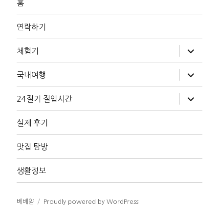
홈
연락하기
하
체험기
위
메
뉴
하
국내여행
확
위
장
메
뉴
하
24절기 절입시간
확
위
장
메
뉴
실제 후기
확
장
맛집 탐방
생활정보
베베얌
Proudly powered by WordPress