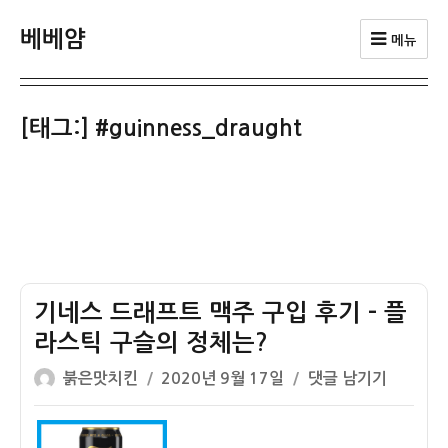
베베얌
메뉴
[태그:]
#guinness_draught
기네스 드래프트 맥주 구입 후기 – 플
라스틱 구슬의 정체는?
글
작
기
붉은맛치킨
2020년 9월 17일
댓글 남기기
쓴
성
네
이
일
스