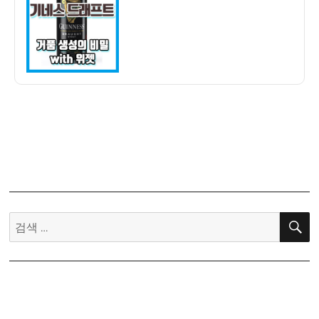
자
드
래
프
트
맥
주
구
입
후
기
–
플
라
검
스
색:
틱
구
슬
의