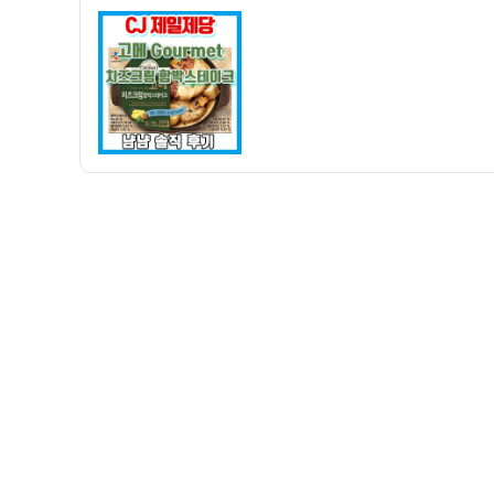
자
치
즈
크
림
함
박
스
테
이
크
냠
냠
후
기
–
바
게