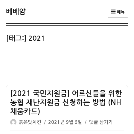
베베얌
메뉴
[태그:]
2021
[2021 국민지원금] 어르신들을 위한
농협 재난지원금 신청하는 방법 (NH
채움카드)
글
작
[2021
붉은맛치킨
2021년 9월 6일
댓글 남기기
쓴
성
국