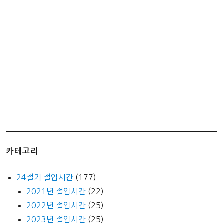
신
청
하
는
방
법
(NH
채
움
카
드)
카테고리
24절기 절입시간
(177)
2021년 절입시간
(22)
2022년 절입시간
(25)
2023년 절입시간
(25)