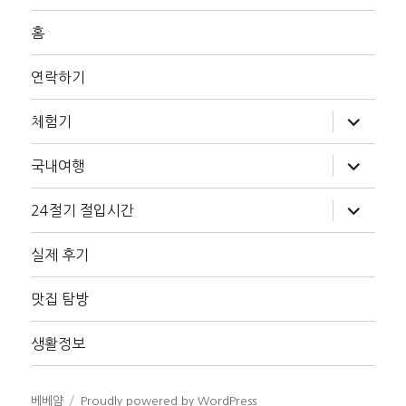
홈
연락하기
하
체험기
위
메
뉴
하
국내여행
확
위
장
메
뉴
하
24절기 절입시간
확
위
장
메
뉴
실제 후기
확
장
맛집 탐방
생활정보
베베얌
Proudly powered by WordPress