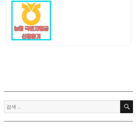
이
일
민
자
지
원
금]
어
르
신
들
을
위
한
농
협
재
검
난
색:
지
원
금