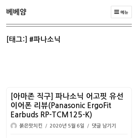
베베얌
메뉴
[태그:]
#파나소닉
[아마존 직구] 파나소닉 어고핏 유선
이어폰 리뷰(Panasonic ErgoFit
Earbuds RP-TCM125-K)
글
작
[아
붉은맛치킨
2020년 5월 6일
댓글 남기기
쓴
성
마