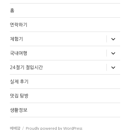
홈
연락하기
하
체험기
위
메
뉴
하
국내여행
확
위
장
메
뉴
하
24절기 절입시간
확
위
장
메
뉴
실제 후기
확
장
맛집 탐방
생활정보
베베얌
Proudly powered by WordPress