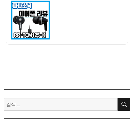
이
일
존
자
직
구]
파
나
소
닉
어
고
핏
유
선
이
어
검
폰
색:
리
뷰
(Panasonic