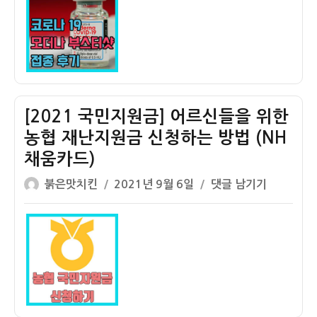
자
백
신]
얀
센
1
차
접
[2021 국민지원금] 어르신들을 위한
종
농협 재난지원금 신청하는 방법 (NH
후
채움카드)
모
더
글
작
[2021
붉은맛치킨
2021년 9월 6일
댓글 남기기
나
쓴
성
국
추
이
일
민
가
자
지
부
원
스
금]
터
어
샷
르