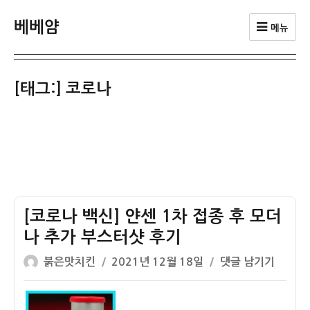
베베얌
메뉴
[태그:]
코로나
[코로나 백신] 얀센 1차 접종 후 모더
나 추가 부스터샷 후기
글
작
[코
붉은맛치킨
2021년 12월 18일
댓글 남기기
쓴
성
로
이
일
나