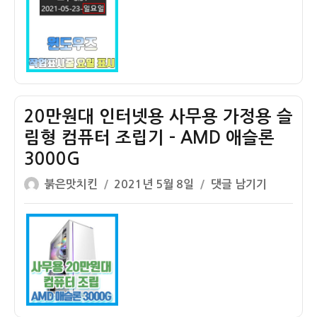
자
도
우
작
업
표
시
줄
20만원대 인터넷용 사무용 가정용 슬
에
림형 컴퓨터 조립기 – AMD 애슬론
요
3000G
일
나
글
작
20
붉은맛치킨
2021년 5월 8일
댓글 남기기
오
쓴
성
만
게
이
일
원
하
자
대
는
인
방
터
법
넷
(월
용