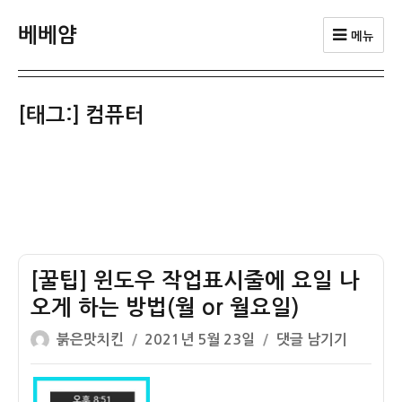
베베얌
메뉴
[태그:]
컴퓨터
[꿀팁] 윈도우 작업표시줄에 요일 나
오게 하는 방법(월 or 월요일)
글
작
[꿀
붉은맛치킨
2021년 5월 23일
댓글 남기기
쓴
성
팁]
이
일
윈