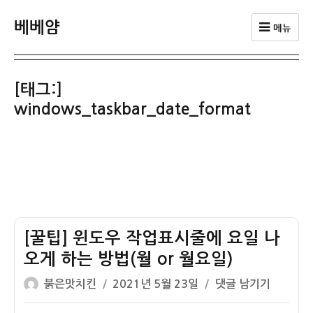
베베얌
메뉴
[태그:]
windows_taskbar_date_format
[꿀팁] 윈도우 작업표시줄에 요일 나
오게 하는 방법(월 or 월요일)
글
작
[꿀
붉은맛치킨
2021년 5월 23일
댓글 남기기
쓴
성
팁]