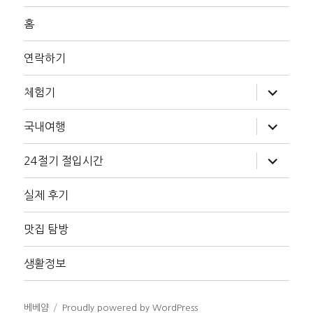
홈
연락하기
하
체험기
위
메
뉴
하
국내여행
확
위
장
메
뉴
하
24절기 절입시간
확
위
장
메
뉴
실제 후기
확
장
맛집 탐방
생활정보
베베얌
Proudly powered by WordPress