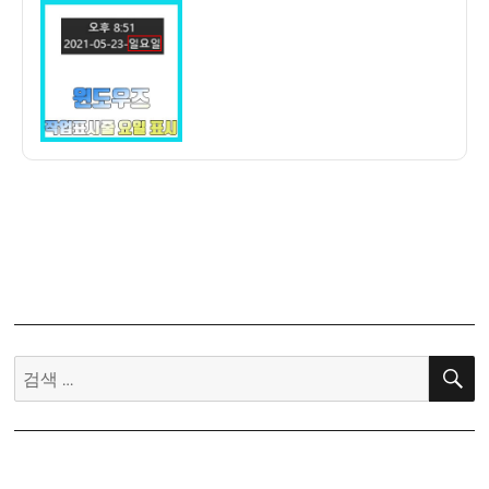
이
일
윈
자
도
우
작
업
표
시
줄
에
요
일
나
오
게
검
하
색:
는
방
법