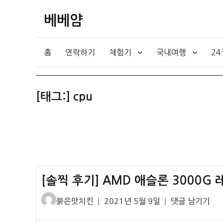
베베얌
홈
연락하기
체험기
국내여행
2
[태그:]
cpu
[솔찍 후기] AMD 애슬론 3000G 
글
작
[솔
붉은맛치킨
2021년 5월 9일
댓글 남기기
쓴
성
찍
이
일
후