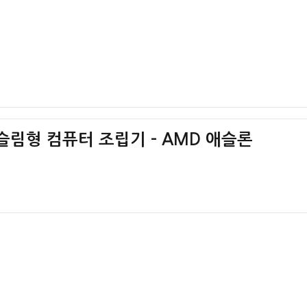
슬림형 컴퓨터 조립기 – AMD 애슬론