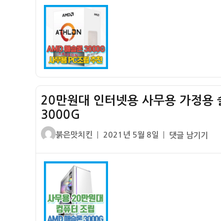
자
기]
AMD
애
슬
론
3000G
레
20만원대 인터넷용 사무용 가정용 
이
븐
3000G
릿
글
작
20
붉은맛치킨
2021년 5월 8일
댓글 남기기
지
쓴
성
만
–
이
일
원
보
자
대
급
인
형
터
사
넷
무
용