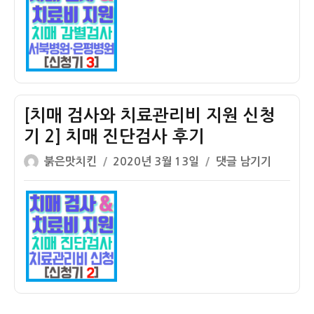
자
사
와
치
료
관
리
비
[치매 검사와 치료관리비 지원 신청
지
기 2] 치매 진단검사 후기
원
글
작
신
[치
붉은맛치킨
2020년 3월 13일
댓글 남기기
쓴
성
청
매
이
일
기
검
자
3]
사
치
와
매
치
감
료
별
관
검
리