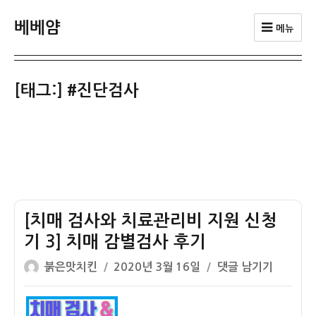
베베얌
메뉴
[태그:]
#진단검사
[치매 검사와 치료관리비 지원 신청
기 3] 치매 감별검사 후기
글
작
[치
붉은맛치킨
2020년 3월 16일
댓글 남기기
쓴
성
매
이
일
검