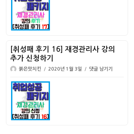
자
후
기
17]
재
경
관
리
[취성패 후기 16] 재경관리사 강의
사
추가 신청하기
강
글
작
의
[취
붉은맛치킨
2020년 1월 3일
댓글 남기기
쓴
성
후
성
이
일
기
패
자
후
기
16]
재
경
관