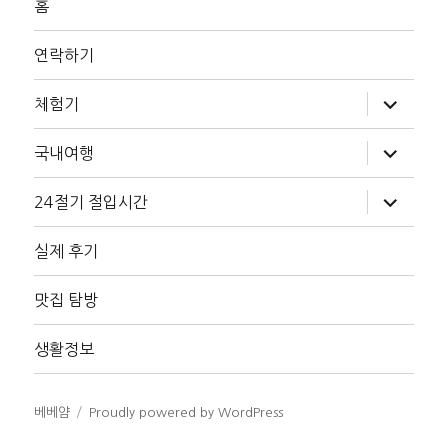
홈
연락하기
하
체험기
위
메
뉴
하
국내여행
확
위
장
메
뉴
하
24절기 절입시간
확
위
장
메
뉴
실제 후기
확
장
맛집 탐방
생활정보
베베얌
Proudly powered by WordPress