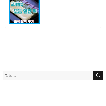
자
기]
아
리
울
떡
굳
지
않
는
모
듬
절
편
검
후
색:
기