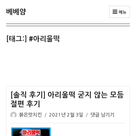
베베얌
메뉴
[태그:]
#아리울떡
[솔직 후기] 아리울떡 굳지 않는 모듬
절편 후기
글
작
[솔
붉은맛치킨
2021년 2월 3일
댓글 남기기
쓴
성
직
이
일
후