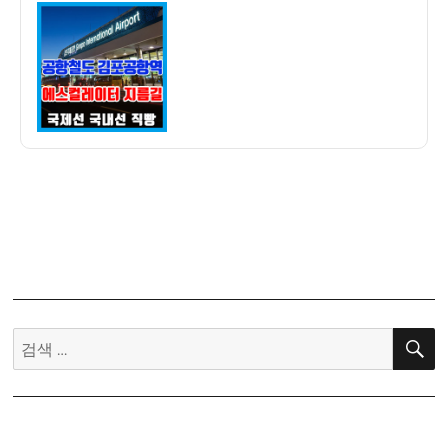
이
일
철
자
도
김
포
공
항
역
에
서
에
스
컬
레
이
검
터
색:
한
번
에