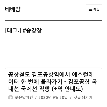
베베얌
메뉴
[태그:]
#승강장
공항철도 김포공항역에서 에스컬레
이터 한 번에 올라가기 – 김포공항 국
내선 국제선 직빵 (+역 안내도)
글
작
공
붉은맛치킨
2020년 9월 20일
댓글 남기기
쓴
성
항