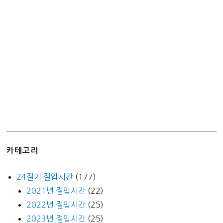
올
라
가
기
–
김
포
공
항
국
내
선
카테고리
국
제
24절기 절입시간
(177)
선
2021년 절입시간
(22)
직
2022년 절입시간
(25)
빵
(+역
2023년 절입시간
(25)