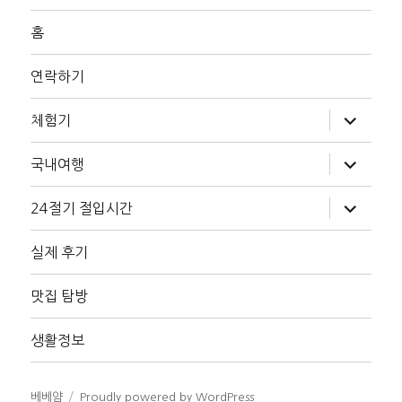
홈
연락하기
하
체험기
위
메
뉴
하
국내여행
확
위
장
메
뉴
하
24절기 절입시간
확
위
장
메
뉴
실제 후기
확
장
맛집 탐방
생활정보
베베얌
Proudly powered by WordPress